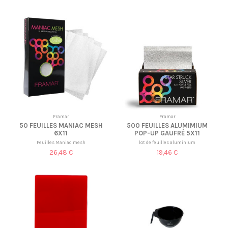
Framar
Framar
50 FEUILLES MANIAC MESH
500 FEUILLES ALUMIMIUM
6X11
POP-UP GAUFRÉ 5X11
Feuilles Maniac mesh
lot de feuilles aluminium
26,48 €
19,46 €