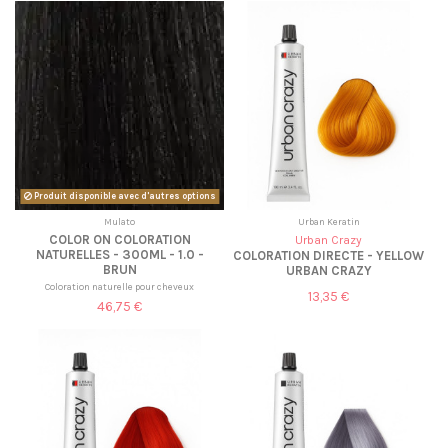
Produit disponible avec d'autres options
Mulato
Urban Keratin
COLOR ON COLORATION
Urban Crazy
NATURELLES - 300ML - 1.0 -
COLORATION DIRECTE - YELLOW
BRUN
URBAN CRAZY
Coloration naturelle pour cheveux
13,35 €
46,75 €