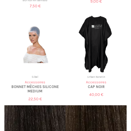
Bol noir en bambou
9,00 €
7,50 €
Sibel
Urban Keratin
Accessoires
Accessoires
BONNET MÈCHES SILICONE
CAP NOIR
MEDIUM
40,00 €
22,50 €