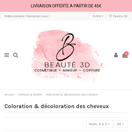
LIVRAISON OFFERTE A PARTIR DE 45€
Professionnels ? Contactez nous !
EUR €
Favoris (
0
)
0
Accueil
Cheveux & Barbe
Coloration & décoloration des cheveux
Coloration & décoloration des cheveux
Nom, A à Z
24