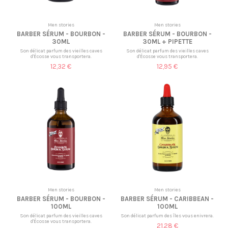
Men stories
Men stories
BARBER SÉRUM - BOURBON -
BARBER SÉRUM - BOURBON -
30ML
30ML + PIPETTE
Son délicat parfum des vieilles caves
Son délicat parfum des vieilles caves
d'Écosse vous transportera.
d'Écosse vous transportera.
12,32 €
12,95 €
Men stories
Men stories
BARBER SÉRUM - BOURBON -
BARBER SÉRUM - CARIBBEAN -
100ML
100ML
Son délicat parfum des vieilles caves
Son délicat parfum des îles vous enivrera.
d'Écosse vous transportera.
21,28 €