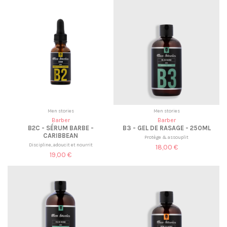
Men stories
Men stories
Barber
Barber
B2C - SÉRUM BARBE -
B3 - GEL DE RASAGE - 250ML
CARIBBEAN
Protège & assouplit
Discipline, adoucit et nourrit
18,00 €
19,00 €