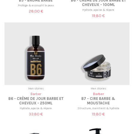
B5 - BAUME BARBE
B6 - CRÈME DE JOUR BARBE ET
CHEVEUX - 100ML
Protège & assouplit la peau
Hydrate, apaise & répare
28,00 €
19,80 €
Men stories
Men stories
Barber
Barber
B6 - CRÈME DE JOUR BARBE ET
B7 - CIRE BARBE &
CHEVEUX - 250ML
MOUSTACHE
Hydrate, apaise & répare
Structure, maintient & hydrate
33,80 €
19,80 €