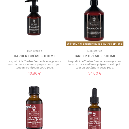
Produit disponible avec d'autres options
Men stories
Men stories
BARBER CRÈME - 100ML
BARBER CRÈME - 500ML
La qualité de 'Barber Crème' de rasage vous
La qualité de 'Barber Crème' de rasage vous
assure une excellente préparation du poil
assure une excellente préparation du poil
tout en protégeant votre peau.
tout en protégeant votre peau.
13,86 €
54,60 €