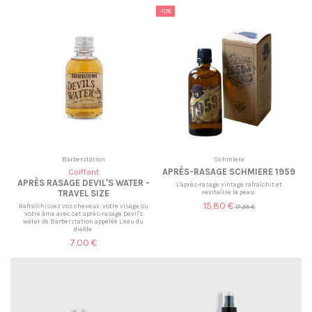
-10%
Barberstation
Schmiere
APRÈS-RASAGE SCHMIERE 1959
Coiffant
APRÈS RASAGE DEVIL'S WATER -
L'après-rasage vintage rafraîchit et
revitalise la peau.
TRAVEL SIZE
15,80 €
Rafraîchissez vos cheveux, votre visage ou
17,55 €
votre âme avec cet après-rasage Devil's
water de Barberstation appelée L'eau du
diable
7,00 €