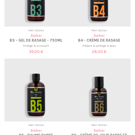
Men stories
Men stories
Barber
Barber
B3 - GEL DE RASAGE - 750ML
B4 - CRÈME DE RASAGE
Protège & assouplit
Prépare & protège la peau
39,00 €
28,00 €
Men stories
Men stories
Barber
Barber