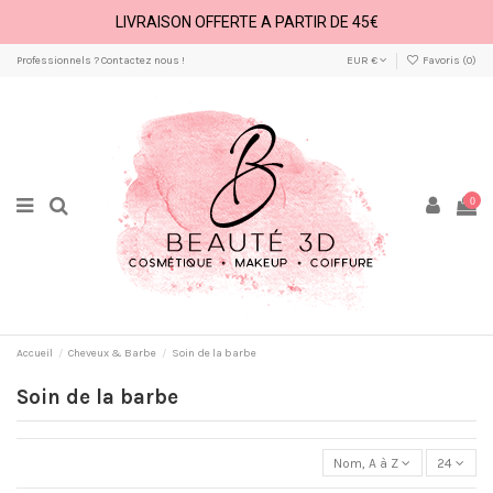
LIVRAISON OFFERTE A PARTIR DE 45€
Professionnels ? Contactez nous !
EUR €
Favoris (
0
)
0
Accueil
Cheveux & Barbe
Soin de la barbe
Soin de la barbe
Nom, A à Z
24