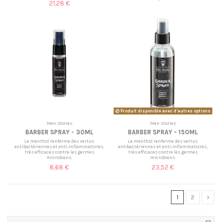
21,28 €
Produit disponible avec d'autres options
Men stories
Men stories
BARBER SPRAY - 30ML
BARBER SPRAY - 150ML
Le menthol renferme des vertus
Le menthol renferme des vertus
antibactériennes et anti-inflammatoires,
antibactériennes et anti-inflammatoires,
très efficaces contre les germes
très efficaces contre les germes
microbiens.
microbiens.
8,68 €
23,52 €
1
2