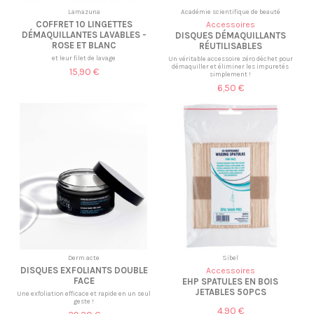
Lamazuna
Académie scientifique de beauté
COFFRET 10 LINGETTES
Accessoires
DÉMAQUILLANTES LAVABLES -
DISQUES DÉMAQUILLANTS
ROSE ET BLANC
RÉUTILISABLES
et leur filet de lavage
Un véritable accessoire zéro déchet pour
démaquiller et éliminer les impuretés
15,90 €
simplement !
6,50 €
Derm acte
Sibel
DISQUES EXFOLIANTS DOUBLE
Accessoires
FACE
EHP SPATULES EN BOIS
JETABLES 50PCS
Une exfoliation efficace et rapide en un seul
geste !
4,90 €