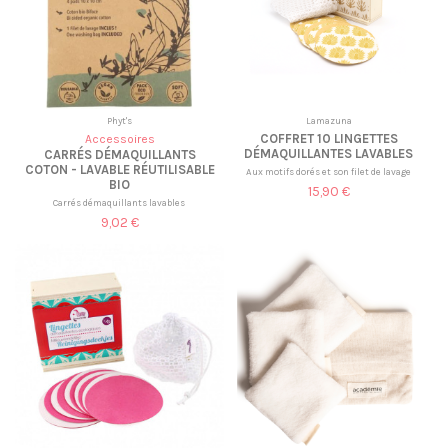
Phyt's
Lamazuna
COFFRET 10 LINGETTES
Accessoires
DÉMAQUILLANTES LAVABLES
CARRÉS DÉMAQUILLANTS
COTON - LAVABLE RÉUTILISABLE
Aux motifs dorés et son filet de lavage
BIO
15,90 €
Carrés démaquillants lavables
9,02 €