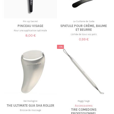
Pin up Secret
La Sultane de Saba
PINCEAU VISAGE
SPATULE POUR CRÈME, BAUME
ET BEURRE
Pour une application optimale
L'alliée de tous vos pots
8,00 €
0,99 €
-15%
Dermalogica
Peggy Sage
THE ULTIMATE GUA SHA ROLLER
Accessoires
TIRE COMEDONS
Brosse de massage
PROFESSIONNEL