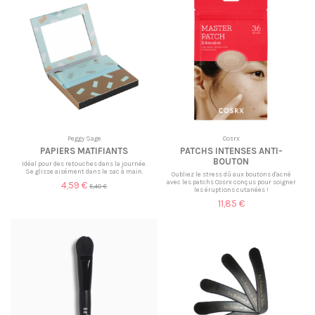
Peggy Sage
Cosrx
PAPIERS MATIFIANTS
PATCHS INTENSES ANTI-
BOUTON
Idéal pour des retouches dans la journée.
Se glisse aisément dans le sac à main.
Oubliez le stress dû aux boutons d'acné
avec les patchs Cosrx conçus pour soigner
4,59 €
5,40 €
les éruptions cutanées !
11,85 €