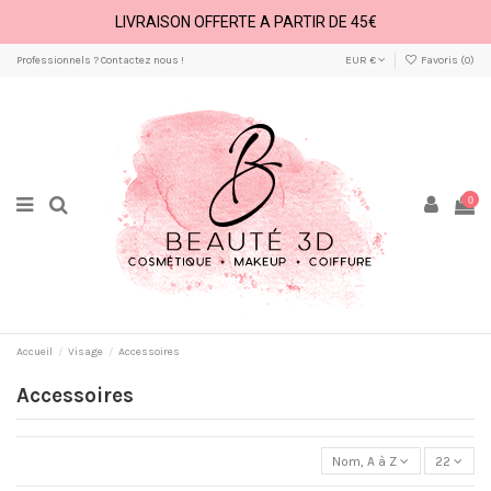
LIVRAISON OFFERTE A PARTIR DE 45€
Professionnels ? Contactez nous !
EUR €
Favoris (
0
)
0
Accueil
Visage
Accessoires
Accessoires
Nom, A à Z
22