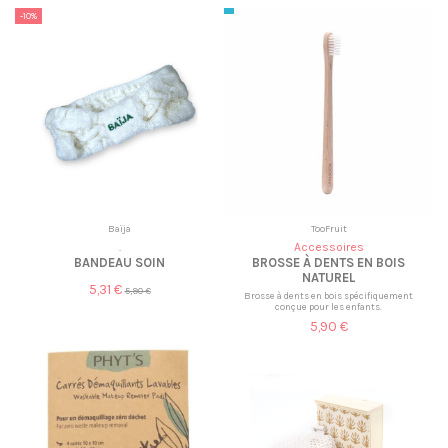
-10%
Baïja
TooFruit
.
Accessoires
BANDEAU SOIN
BROSSE À DENTS EN BOIS
NATUREL
5,31 €
5,90 €
Brosse à dents en bois spécifiquement
conçue pour les enfants.
5,90 €