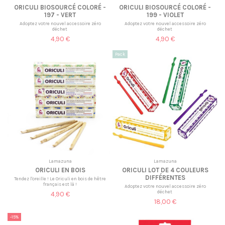
ORICULI BIOSOURCÉ COLORÉ -
ORICULI BIOSOURCÉ COLORÉ -
197 - VERT
199 - VIOLET
Adoptez votre nouvel accessoire zéro
Adoptez votre nouvel accessoire zéro
déchet
déchet
4,90 €
4,90 €
Pack
Lamazuna
Lamazuna
ORICULI EN BOIS
ORICULI LOT DE 4 COULEURS
DIFFÉRENTES
Tendez l'oreille ! Le Oriculi en bois de hêtre
français est là !
Adoptez votre nouvel accessoire zéro
déchet
4,90 €
18,00 €
-15%