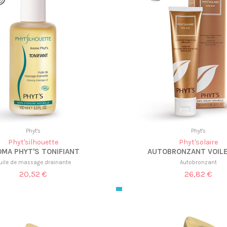
Phyt's
Phyt's
Phyt'silhouette
Phyt'solaire
MA PHYT'S TONIFIANT
AUTOBRONZANT VOIL
uile de massage drainante
Autobronzant
20,52 €
26,82 €