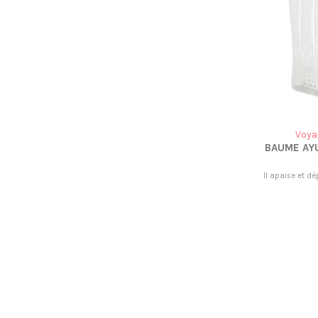
Voya
BAUME AYU
Il apaise et d