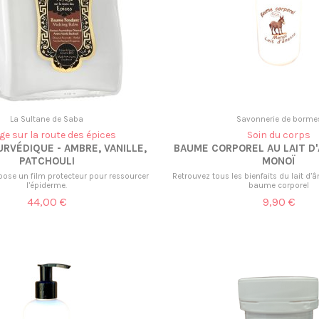
La Sultane de Saba
Savonnerie de borme
ge sur la route des épices
Soin du corps
RVÉDIQUE - AMBRE, VANILLE,
BAUME CORPOREL AU LAIT D'
PATCHOULI
MONOÏ
épose un film protecteur pour ressourcer
Retrouvez tous les bienfaits du lait d’
l’épiderme.
baume corporel
44,00 €
9,90 €