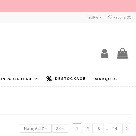
EUR €
Favoris (
0
)
DESTOCKAGE
ON & CADEAU
MARQUES
Nom, A à Z
24
1
2
3
…
44