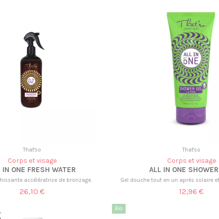
That'so
That'so
Corps et visage
Corps et visage
L IN ONE FRESH WATER
ALL IN ONE SHOWER
chissante accélératrice de bronzage.
Gel douche tout en un après solaire e
26,10 €
12,96 €
Bio