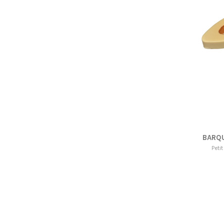
BARQU
Peti