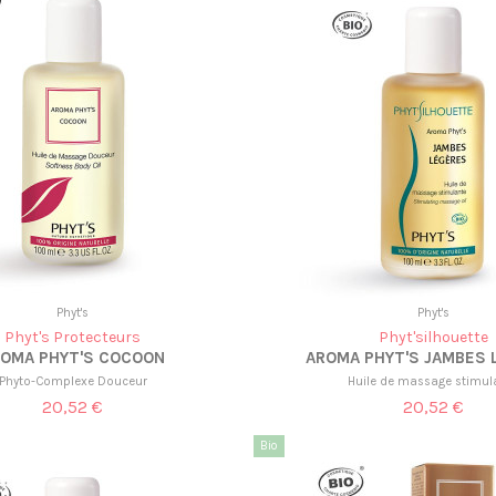
Phyt's
Phyt's
Phyt's Protecteurs
Phyt'silhouette
ROMA PHYT'S COCOON
AROMA PHYT'S JAMBES 
Phyto-Complexe Douceur
Huile de massage stimul
20,52 €
20,52 €
Bio