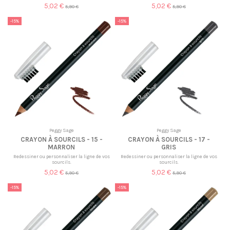
5,02 €
5,02 €
5,90 €
5,90 €
-15%
-15%
Peggy Sage
Peggy Sage
CRAYON À SOURCILS - 15 -
CRAYON À SOURCILS - 17 -
MARRON
GRIS
Redessiner ou personnaliser la ligne de vos
Redessiner ou personnaliser la ligne de vos
sourcils.
sourcils.
5,02 €
5,02 €
5,90 €
5,90 €
-15%
-15%