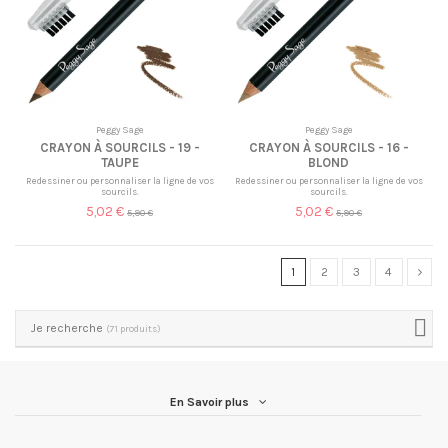
Peggy Sage
Peggy Sage
CRAYON À SOURCILS - 19 -
CRAYON À SOURCILS - 16 -
TAUPE
BLOND
Redessiner ou personnaliser la ligne de vos
Redessiner ou personnaliser la ligne de vos
sourcils.
sourcils.
5,02 €
5,02 €
5,90 €
5,90 €
1
2
3
4
Je recherche
(71 produits)
En Savoir plus