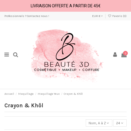
LIVRAISON OFFERTE A PARTIR DE 45€
Professionnels ? Contactez nous !
EUR €
Favoris (
0
)
0
Accueil
Maquillage
Maquillage Yeux
Crayon & Khôl
Crayon & Khôl
Nom, A à Z
24