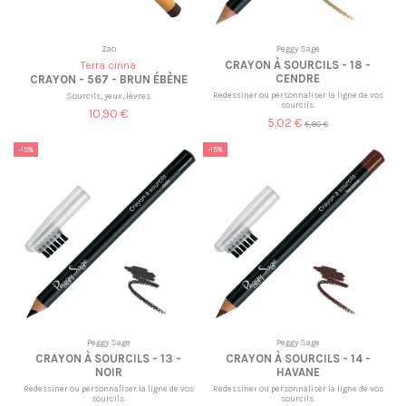
Zao
Peggy Sage
CRAYON À SOURCILS - 18 -
Terra cinna
CENDRE
CRAYON - 567 - BRUN ÉBÈNE
Redessiner ou personnaliser la ligne de vos
Sourcils, yeux, lèvres
sourcils.
10,90 €
5,02 €
5,90 €
-15%
-15%
Peggy Sage
Peggy Sage
CRAYON À SOURCILS - 13 -
CRAYON À SOURCILS - 14 -
NOIR
HAVANE
Redessiner ou personnaliser la ligne de vos
Redessiner ou personnaliser la ligne de vos
sourcils.
sourcils.