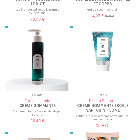
ADDICT
ET CORPS
Les indispensables de la gamme
Huile de pépin de raisin
ayurvédique
14,37 €
16,90 €
79,00 €
Eskalia
Eskalia
Escale Islande
Escale Santorin
CRÈME GOMMANTE
CRÈME GOMMANTE ESCALE
SANTORIN - 50ML
Crème exfoliante Escale Islande par
Eskalia.
Parfum sucré de la papaye et fraîcheur du
pamplemousse.
26,40 €
12,00 €