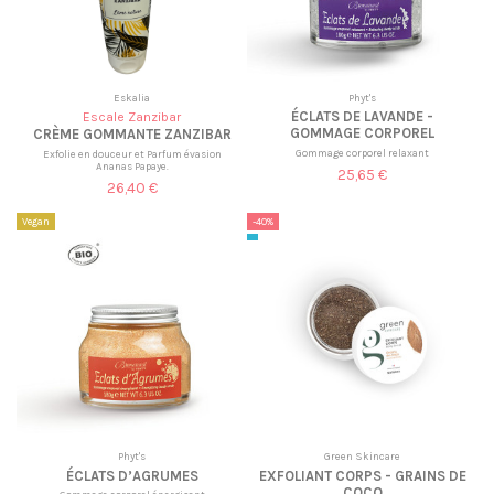
Eskalia
Phyt's
ÉCLATS DE LAVANDE -
Escale Zanzibar
GOMMAGE CORPOREL
CRÈME GOMMANTE ZANZIBAR
Gommage corporel relaxant
Exfolie en douceur et Parfum évasion
Ananas Papaye.
25,65 €
26,40 €
Vegan
-40%
Phyt's
Green Skincare
ÉCLATS D’AGRUMES
EXFOLIANT CORPS - GRAINS DE
COCO