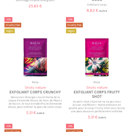
Gommage corporel énergisant
Exfoliant corps
25,65 €
8,82 €
14,70 €
-10%
-10%
Cruelty free
Cruelty free
Vegan
Vegan
Baïja
Baïja
Shots nature
Shots nature
EXFOLIANT CORPS CRUNCHY
EXFOLIANT CORPS FRUITY
SHOT
Découvrez l'énergie croustillante de la
coque d’Amande Douce, de Noix, de Pépins
Ce petit shot vitaminé ne va pas vous
de Raisin, le tout enrobé d'huile d'Amande
laisser indifférent ! Notre exfoliant en
douce, pour exfolier la peau de votre corps.
poudre pour le corps Fruity Shot vous laisse
une peau douce et parfaitement exfoliée.
5,31 €
5,90 €
5,31 €
5,90 €
-10%
-10%
Cruelty free
Cruelty free