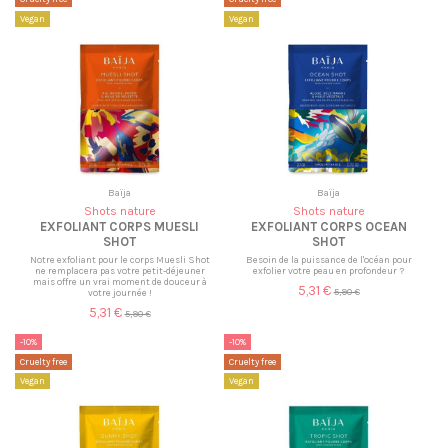
Vegan
Vegan
Baïja
Baïja
Shots nature
Shots nature
EXFOLIANT CORPS MUESLI
EXFOLIANT CORPS OCEAN
SHOT
SHOT
Notre exfoliant pour le corps Muesli Shot
Besoin de la puissance de l'océan pour
ne remplacera pas votre petit-déjeuner
exfolier votre peau en profondeur ?
mais offre un vrai moment de douceur à
5,31 €
5,90 €
votre journée !
5,31 €
5,90 €
-10%
-10%
Cruelty free
Cruelty free
Vegan
Vegan