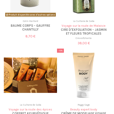
Produit disponible avec d'autres options
Colin Maillard
La Sultane de Saba
BAUME CORPS - GAUFFRE
Voyage sur la route de Malaisie
CHANTILLY
CIRE D'EXFOLIATION - JASMIN
ET FLEURS TROPICALES
8,70 €
Cire exfoliante
38,00 €
-15%
La Sultane de Saba
Peggy Sage
Voyage sur la route des épices
Beauty expert body
COFFRET AYURVÉDIQUE
CRÈME DE MODELAGE VISAGE