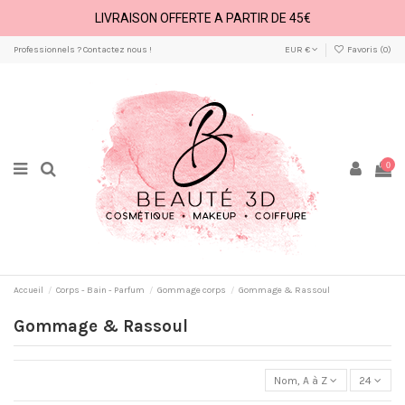
LIVRAISON OFFERTE A PARTIR DE 45€
Professionnels ? Contactez nous !
EUR €
Favoris (
0
)
0
Accueil
Corps - Bain - Parfum
Gommage corps
Gommage & Rassoul
Gommage & Rassoul
Nom, A à Z
24