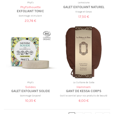
Phyt's
Lamazuna
GALET EXFOLIANT NATUREL
Phyt'silhouette
EXFOLIANT TONIC
Visage et Corps
Gommage stimulant
17,50 €
23,76 €
Phyt's
La Sultane de Saba
Solides
Hammam
GALET EXFOLIANT SOLIDE
GANT DE KESSA CORPS
Gommage Corporel
Outil essentiel pour vos produits de beauté
10,35 €
6,00 €