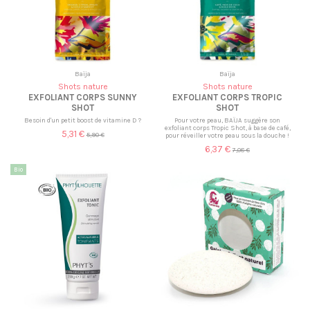
Baïja
Baïja
Shots nature
Shots nature
EXFOLIANT CORPS SUNNY
EXFOLIANT CORPS TROPIC
SHOT
SHOT
Besoin d'un petit boost de vitamine D ?
Pour votre peau, BAÏJA suggère son
exfoliant corps Tropic Shot, à base de café,
5,31 €
5,90 €
pour réveiller votre peau sous la douche !
6,37 €
7,08 €
Bio