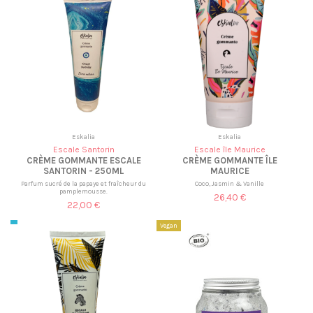
Eskalia
Eskalia
Escale Santorin
Escale île Maurice
CRÈME GOMMANTE ESCALE
CRÈME GOMMANTE ÎLE
SANTORIN - 250ML
MAURICE
Parfum sucré de la papaye et fraîcheur du
Coco, Jasmin & Vanille
pamplemousse.
26,40 €
22,00 €
Vegan