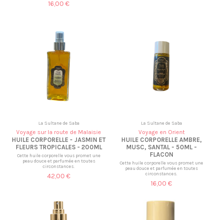
16,00 €
La Sultane de Saba
La Sultane de Saba
Voyage sur la route de Malaisie
Voyage en Orient
HUILE CORPORELLE - JASMIN ET
HUILE CORPORELLE AMBRE,
FLEURS TROPICALES - 200ML
MUSC, SANTAL - 50ML -
FLACON
Cette huile corporelle vous promet une
peau douce et parfumée en toutes
Cette huile corporelle vous promet une
circonstances.
peau douce et parfumée en toutes
circonstances.
42,00 €
16,00 €