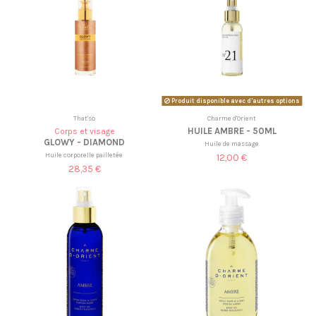
Produit disponible avec d'autres options
That'so
Charme d'Orient
HUILE AMBRE - 50ML
Corps et visage
GLOWY - DIAMOND
Huile de massage
Huile corporelle pailletée
12,00 €
28,35 €