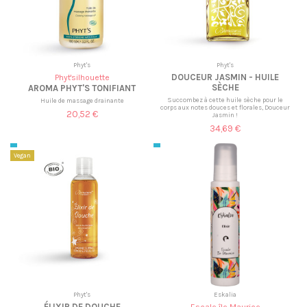
Phyt's
Phyt's
DOUCEUR JASMIN - HUILE
Phyt'silhouette
SÈCHE
AROMA PHYT'S TONIFIANT
Succombez à cette huile sèche pour le
Huile de massage drainante
corps aux notes douces et florales, Douceur
20,52 €
Jasmin !
34,69 €
Vegan
Phyt's
Eskalia
ÉLIXIR DE DOUCHE