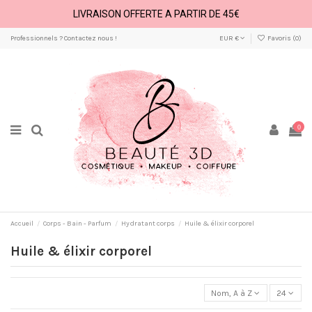
LIVRAISON OFFERTE A PARTIR DE 45€
Professionnels ? Contactez nous !
EUR €
Favoris (
0
)
0
Accueil
Corps - Bain - Parfum
Hydratant corps
Huile & élixir corporel
Huile & élixir corporel
Nom, A à Z
24