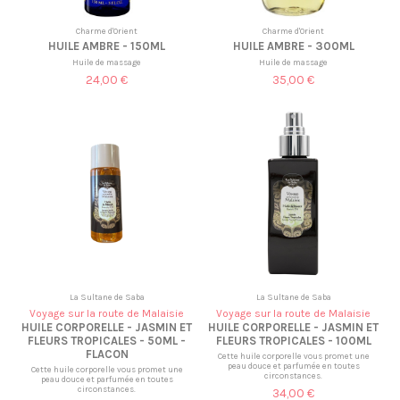
Charme d'Orient
Charme d'Orient
HUILE AMBRE - 150ML
HUILE AMBRE - 300ML
Huile de massage
Huile de massage
24,00 €
35,00 €
La Sultane de Saba
La Sultane de Saba
Voyage sur la route de Malaisie
Voyage sur la route de Malaisie
HUILE CORPORELLE - JASMIN ET
HUILE CORPORELLE - JASMIN ET
FLEURS TROPICALES - 50ML -
FLEURS TROPICALES - 100ML
FLACON
Cette huile corporelle vous promet une
peau douce et parfumée en toutes
Cette huile corporelle vous promet une
circonstances.
peau douce et parfumée en toutes
circonstances.
34,00 €