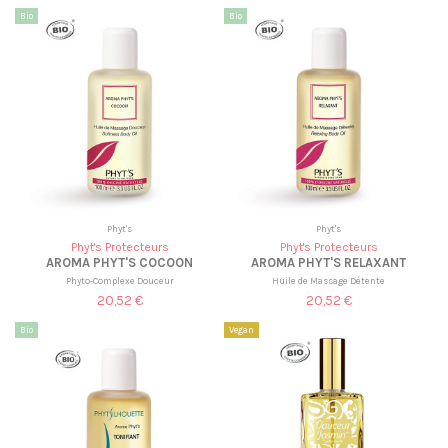
Bio
Bio
Phyt's
Phyt's
Phyt's Protecteurs
Phyt's Protecteurs
AROMA PHYT'S COCOON
AROMA PHYT'S RELAXANT
Phyto-Complexe Douceur
Huile de Massage Détente
20,52 €
20,52 €
Bio
Vegan