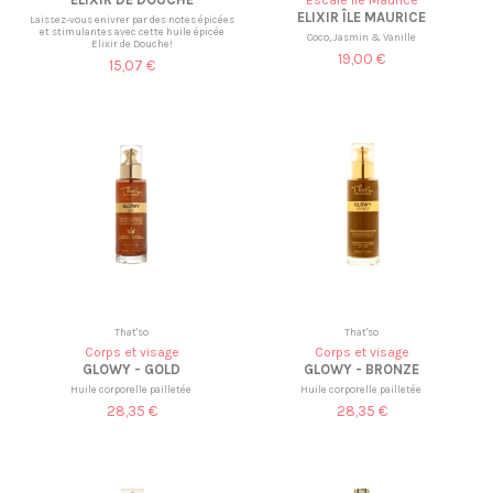
Escale île Maurice
ELIXIR ÎLE MAURICE
Laissez-vous enivrer par des notes épicées
et stimulantes avec cette huile épicée
Coco, Jasmin & Vanille
Elixir de Douche!
19,00 €
15,07 €
That'so
That'so
Corps et visage
Corps et visage
GLOWY - GOLD
GLOWY - BRONZE
Huile corporelle pailletée
Huile corporelle pailletée
28,35 €
28,35 €