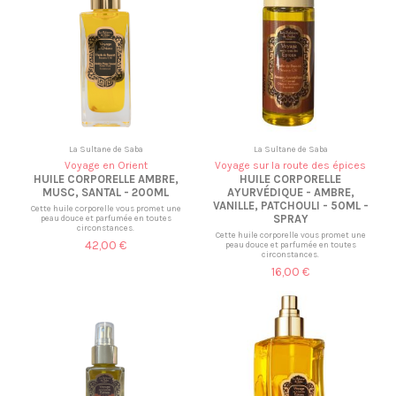
La Sultane de Saba
La Sultane de Saba
Voyage en Orient
Voyage sur la route des épices
HUILE CORPORELLE AMBRE,
HUILE CORPORELLE
MUSC, SANTAL - 200ML
AYURVÉDIQUE - AMBRE,
VANILLE, PATCHOULI - 50ML -
Cette huile corporelle vous promet une
SPRAY
peau douce et parfumée en toutes
circonstances.
Cette huile corporelle vous promet une
42,00 €
peau douce et parfumée en toutes
circonstances.
16,00 €