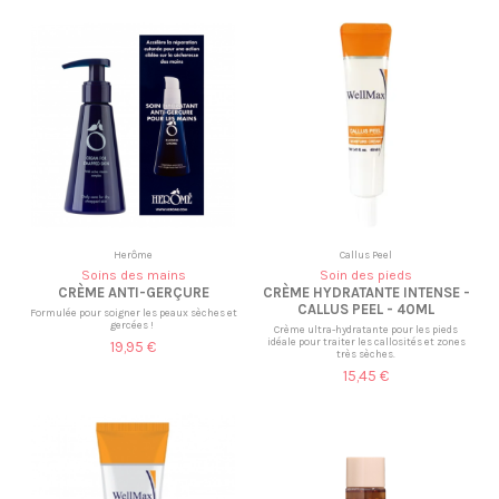
Herôme
Callus Peel
Soins des mains
Soin des pieds
CRÈME ANTI-GERÇURE
CRÈME HYDRATANTE INTENSE -
CALLUS PEEL - 40ML
Formulée pour soigner les peaux sèches et
gercées !
Crème ultra-hydratante pour les pieds
idéale pour traiter les callosités et zones
19,95 €
très sèches.
15,45 €