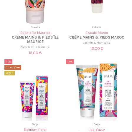
Eskalia
Eskalia
Escale île Maurice
Escale Maroc
CRÈME MAINS & PIEDS ÎLE
CRÈME MAINS & PIEDS MAROC
MAURICE
Jasmin & Framboise
Coco, Jasmin & Vanille
12,00 €
15,00 €
-10%
-10%
Cruelty free
Vegan
Baïja
Baïja
Delirium floral
Iles d'azur