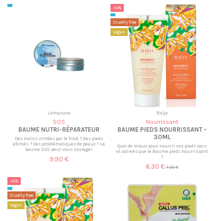
-10%
Cruelty free
Vegan
Lamazuna
Baïja
SOS
Nourrissant
BAUME NUTRI-RÉPARATEUR
BAUME PIEDS NOURRISSANT -
30ML
Des mains irritées par le froid ? Des pieds
abîmés ? Des problématiques de peaux ? Le
Quoi de mieux pour nourrir vos pieds secs
baume SOS peut vous soulager.
et abimés que le Baume pieds Nourrissant
?
9,90 €
6,30 €
7,00 €
-10%
Cruelty free
Vegan