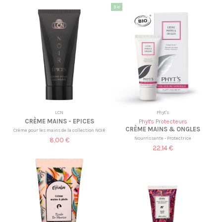
Bio
LCN
Phyt's
CRÈME MAINS - EPICES
Phyt's Protecteurs
CRÈME MAINS & ONGLES
Crème pour les mains de la collection NOIR
Nourrissante - Protectrice
8,00 €
22,14 €