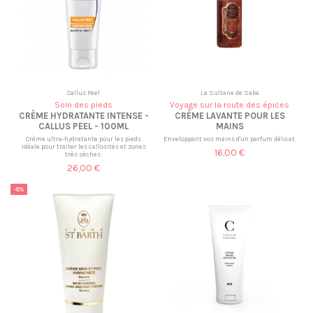
Callus Peel
La Sultane de Saba
Soin des pieds
Voyage sur la route des épices
CRÈME HYDRATANTE INTENSE -
CRÈME LAVANTE POUR LES
CALLUS PEEL - 100ML
MAINS
Crème ultra-hydratante pour les pieds
Enveloppant vos mains d'un parfum délicat.
idéale pour traiter les callosités et zones
16,00 €
très sèches.
26,00 €
-8%