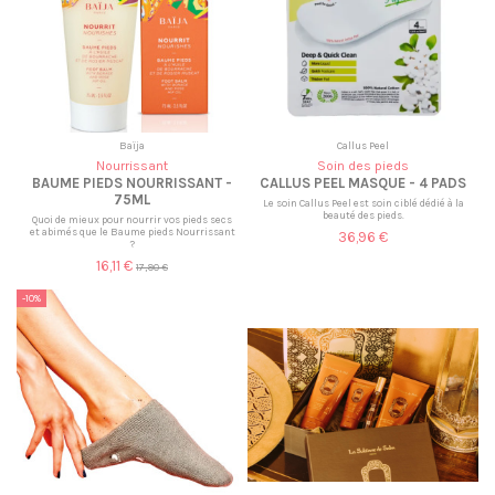
Baïja
Callus Peel
Nourrissant
Soin des pieds
BAUME PIEDS NOURRISSANT -
CALLUS PEEL MASQUE - 4 PADS
75ML
Le soin Callus Peel est soin ciblé dédié à la
beauté des pieds.
Quoi de mieux pour nourrir vos pieds secs
et abimés que le Baume pieds Nourrissant
36,96 €
?
16,11 €
17,90 €
-10%