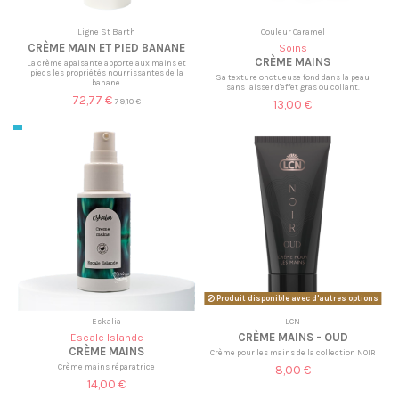
Ligne St Barth
Couleur Caramel
CRÈME MAIN ET PIED BANANE
Soins
CRÈME MAINS
La crème apaisante apporte aux mains et
pieds les propriétés nourrissantes de la
Sa texture onctueuse fond dans la peau
banane.
sans laisser d'effet gras ou collant.
72,77 €
79,10 €
13,00 €
Produit disponible avec d'autres options
Eskalia
LCN
CRÈME MAINS - OUD
Escale Islande
CRÈME MAINS
Crème pour les mains de la collection NOIR
Crème mains réparatrice
8,00 €
14,00 €