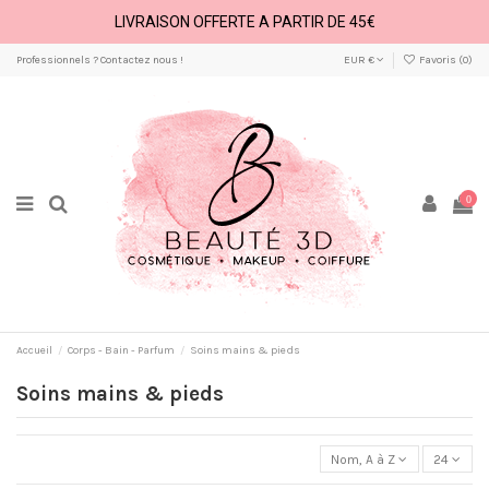
LIVRAISON OFFERTE A PARTIR DE 45€
Professionnels ? Contactez nous !
EUR €
Favoris (
0
)
0
Accueil
Corps - Bain - Parfum
Soins mains & pieds
Soins mains & pieds
Nom, A à Z
24