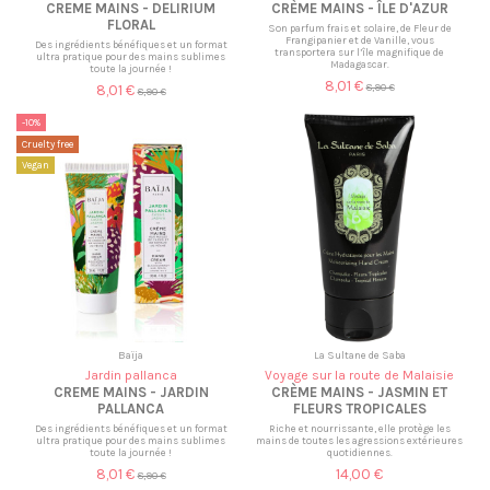
CREME MAINS - DELIRIUM
CRÈME MAINS - ÎLE D'AZUR
FLORAL
Son parfum frais et solaire, de Fleur de
Frangipanier et de Vanille, vous
Des ingrédients bénéfiques et un format
transportera sur l’île magnifique de
ultra pratique pour des mains sublimes
Madagascar.
toute la journée !
8,01 €
8,01 €
8,90 €
8,90 €
-10%
Cruelty free
Vegan
Baïja
La Sultane de Saba
Jardin pallanca
Voyage sur la route de Malaisie
CREME MAINS - JARDIN
CRÈME MAINS - JASMIN ET
PALLANCA
FLEURS TROPICALES
Des ingrédients bénéfiques et un format
Riche et nourrissante, elle protège les
ultra pratique pour des mains sublimes
mains de toutes les agressions extérieures
toute la journée !
quotidiennes.
8,01 €
14,00 €
8,90 €