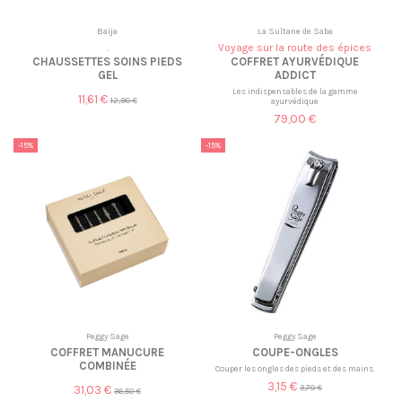
Baïja
La Sultane de Saba
.
Voyage sur la route des épices
CHAUSSETTES SOINS PIEDS
COFFRET AYURVÉDIQUE
GEL
ADDICT
Les indispensables de la gamme
11,61 €
12,90 €
ayurvédique
79,00 €
-15%
-15%
Peggy Sage
Peggy Sage
COFFRET MANUCURE
COUPE-ONGLES
COMBINÉE
Couper les ongles des pieds et des mains.
3,15 €
31,03 €
3,70 €
36,50 €