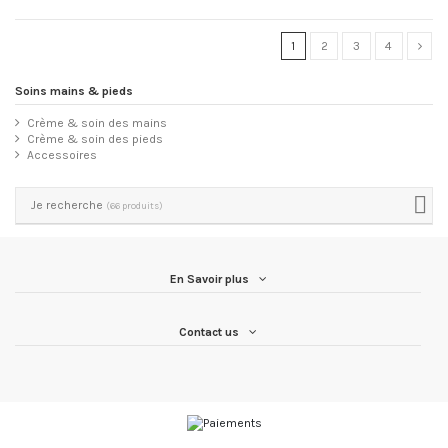
1
2
3
4
Soins mains & pieds
Crème & soin des mains
Crème & soin des pieds
Accessoires
Je recherche
(66 produits)
En Savoir plus
Contact us