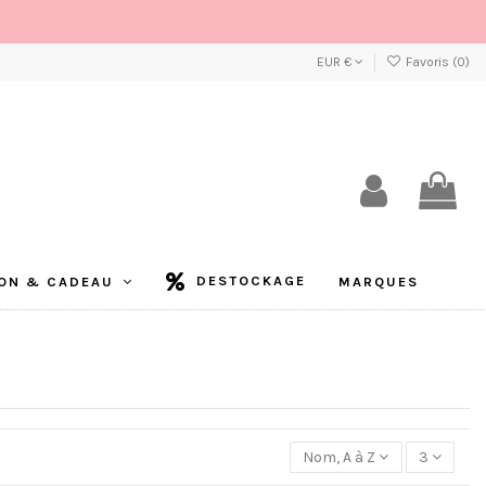
EUR €
Favoris (
0
)
DESTOCKAGE
ON & CADEAU
MARQUES
Nom, A à Z
3