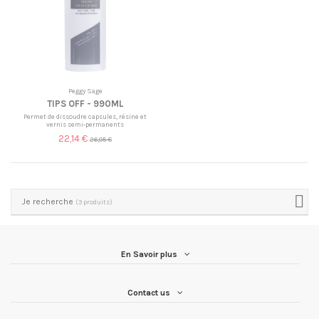
Peggy Sage
TIPS OFF - 990ML
Permet de dissoudre capsules, résine et
vernis semi-permanents
22,14 €
26,05 €
Je recherche
(3 produits)
En Savoir plus
Contact us