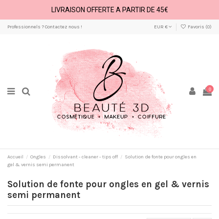
LIVRAISON OFFERTE A PARTIR DE 45€
Professionnels ? Contactez nous !
EUR €
Favoris (
0
)
0
Accueil
Ongles
Dissolvant - cleaner - tips off
Solution de fonte pour ongles en
gel & vernis semi permanent
Solution de fonte pour ongles en gel & vernis
semi permanent