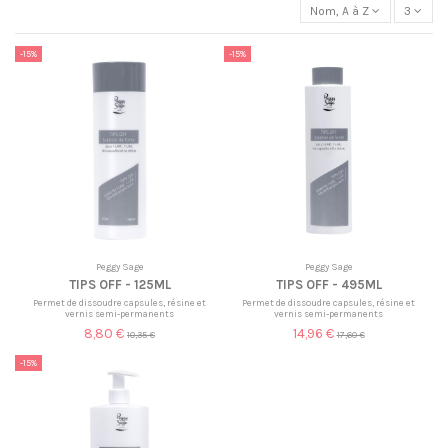
Nom, A à Z
3
-15%
-15%
Peggy Sage
Peggy Sage
TIPS OFF - 125ML
TIPS OFF - 495ML
Permet de dissoudre capsules, résine et
Permet de dissoudre capsules, résine et
vernis semi-permanents
vernis semi-permanents
8,80 €
14,96 €
10,35 €
17,60 €
-15%