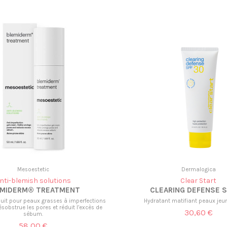
Mesoestetic
Dermalogica
nti-blemish solutions
Clear Start
EMIDERM® TREATMENT
CLEARING DEFENSE S
uit pour peaux grasses à imperfections
Hydratant matifiant peaux je
sobstrue les pores et réduit l’excès de
30,60 €
sébum.
58,00 €