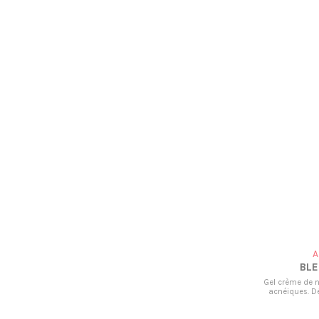
A
BL
Gel crème de n
acnéiques. Dé