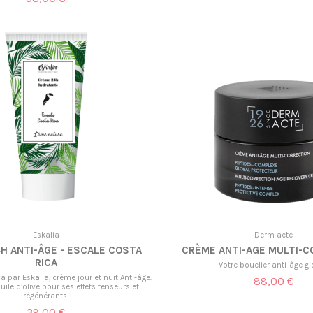
Eskalia
Derm acte
H ANTI-ÂGE - ESCALE COSTA
CRÈME ANTI-AGE MULTI-C
RICA
Votre bouclier anti-âge gl
a par Eskalia, crème jour et nuit Anti-âge.
88,00 €
uile d’olive pour ses effets tenseurs et
régénérants.
39,00 €