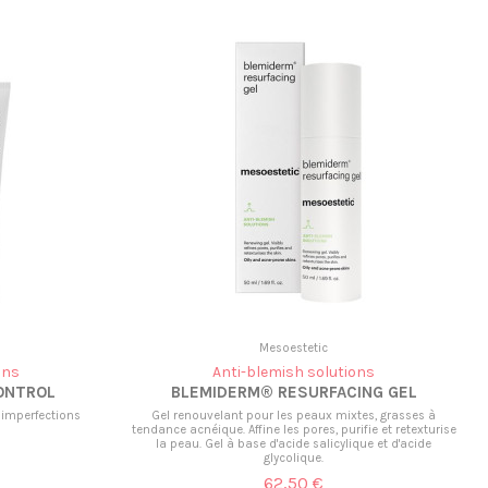
Mesoestetic
ons
Anti-blemish solutions
ONTROL
BLEMIDERM® RESURFACING GEL
 imperfections
Gel renouvelant pour les peaux mixtes, grasses à
tendance acnéique. Affine les pores, purifie et retexturise
la peau. Gel à base d'acide salicylique et d'acide
glycolique.
62,50 €