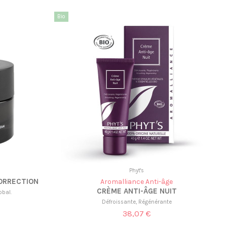
Bio
Phyt's
ORRECTION
Aromalliance Anti-âge
CRÈME ANTI-ÂGE NUIT
obal.
Défroissante, Régénérante
38,07 €