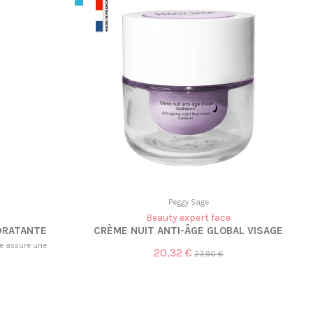
Peggy Sage
Beauty expert face
DRATANTE
CRÈME NUIT ANTI-ÂGE GLOBAL VISAGE
te assure une
20,32 €
23,90 €
.