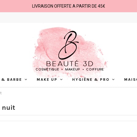
LIVRAISON OFFERTE A PARTIR DE 45€
 & BARBE
MAKE UP
HYGIÈNE & PRO
MAIS
t
 nuit