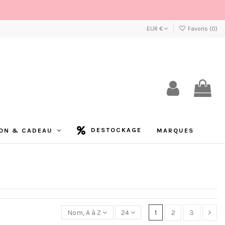
EUR €
Favoris (
0
)
DESTOCKAGE
ON & CADEAU
MARQUES
Nom, A à Z
24
1
2
3