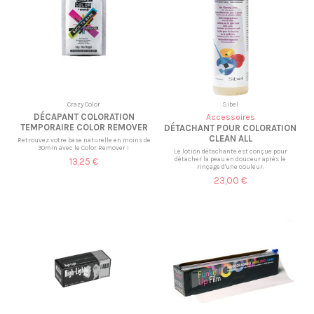
Crazy Color
Sibel
DÉCAPANT COLORATION
Accessoires
TEMPORAIRE COLOR REMOVER
DÉTACHANT POUR COLORATION
CLEAN ALL
Retrouvez votre base naturelle en moins de
30min avec le Color Remover !
Le lotion détachante est conçue pour
détacher la peau en douceur après le
13,25 €
rinçage d'une couleur.
23,00 €