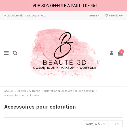
LIVRAISON OFFERTE A PARTIR DE 45€
Professionnels ? Contactez nous !
EUR €
Favoris (
0
)
0
Accueil
Cheveux & Barbe
Coloration & décoloration des cheveux
Accessoires pour coloration
Accessoires pour coloration
Nom, A à Z
24