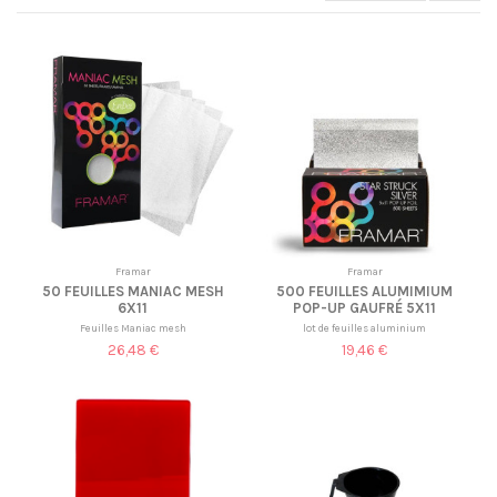
Framar
Framar
50 FEUILLES MANIAC MESH
500 FEUILLES ALUMIMIUM
6X11
POP-UP GAUFRÉ 5X11
Feuilles Maniac mesh
lot de feuilles aluminium
26,48 €
19,46 €