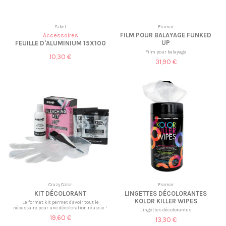
Sibel
Framar
FILM POUR BALAYAGE FUNKED
Accessoires
UP
FEUILLE D'ALUMINIUM 15X100
Film pour balayage
10,30 €
31,90 €
Crazy Color
Framar
KIT DÉCOLORANT
LINGETTES DÉCOLORANTES
KOLOR KILLER WIPES
Le format kit permet d'avoir tout le
nécessaire pour une décoloration réussie !
Lingettes décolorantes
19,60 €
13,30 €