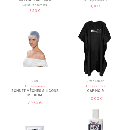
Bol de préparation
Bol noir en bambou
9,00 €
7,50 €
Sibel
Urban Keratin
Accessoires
Accessoires
BONNET MÈCHES SILICONE
CAP NOIR
MEDIUM
40,00 €
22,50 €