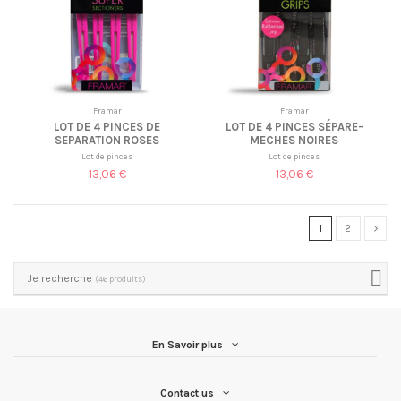
Framar
Framar
LOT DE 4 PINCES DE
LOT DE 4 PINCES SÉPARE-
SEPARATION ROSES
MECHES NOIRES
Lot de pinces
Lot de pinces
13,06 €
13,06 €
1
2
Je recherche
(46 produits)
En Savoir plus
Contact us