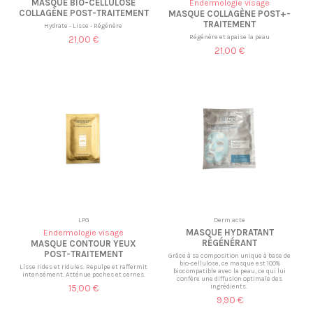
MASQUE BIO-CELLULOSE
Endermologie visage
COLLAGÈNE POST-TRAITEMENT
MASQUE COLLAGÈNE POST+-
TRAITEMENT
Hydrate - Lisse - Régénère
Régénère et apaise la peau
21,00 €
21,00 €
LPG
Derm acte
MASQUE HYDRATANT
Endermologie visage
RÉGÉNÉRANT
MASQUE CONTOUR YEUX
POST-TRAITEMENT
Grâce à sa composition unique à base de
bio-cellulose, ce masque est 100%
Lisse rides et ridules. Repulpe et raffermit
biocompatible avec la peau, ce qui lui
intensément. Atténue poches et cernes.
confère une diffusion optimale des
15,00 €
ingrédients.
9,90 €