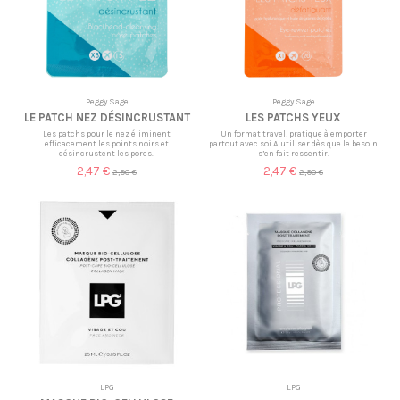
Peggy Sage
Peggy Sage
LE PATCH NEZ DÉSINCRUSTANT
LES PATCHS YEUX
Les patchs pour le nez éliminent
Un format travel, pratique à emporter
efficacement les points noirs et
partout avec soi.A utiliser dès que le besoin
désincrustent les pores.
s’en fait ressentir.
2,47 €
2,47 €
2,90 €
2,90 €
LPG
LPG