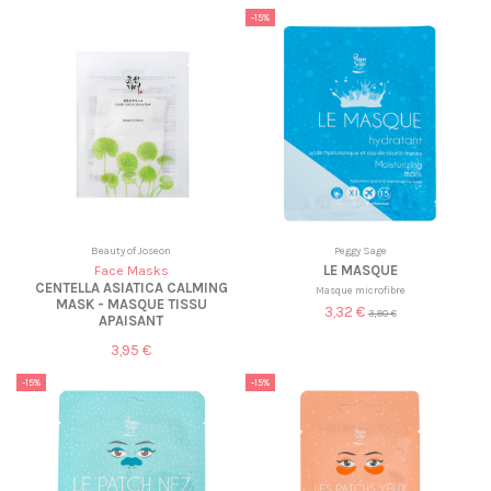
-15%
Beauty of Joseon
Peggy Sage
LE MASQUE
Face Masks
CENTELLA ASIATICA CALMING
Masque microfibre
MASK - MASQUE TISSU
3,32 €
3,90 €
APAISANT
3,95 €
-15%
-15%