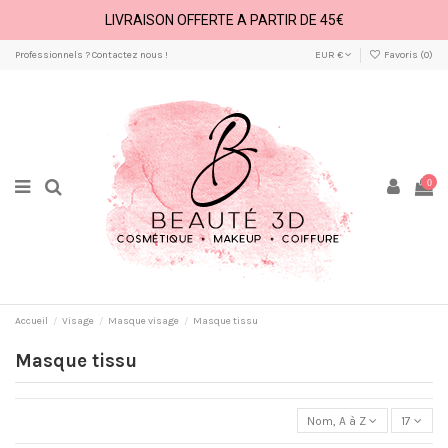
LIVRAISON OFFERTE A PARTIR DE 45€
Professionnels ? Contactez nous !
EUR €
Favoris (
0
)
0
Accueil
Visage
Masque visage
Masque tissu
Masque tissu
Nom, A à Z
17