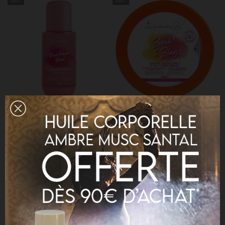
New !
New !
Les secrets de Loly
Les secrets de Loly
SPRAY RÉPARATEUR SANS
BAUME SOIN 2 EN 1 SLEEK &
RINÇAGE PINK POWER BOND
SLAY
Avec le spray réparateur sans rinçage Pink
Avec le baume soin 2-en-1 Sleek & Slay de
Power Bond de Les Secrets de Loly, les
Les Secrets de Loly, les cheveux texturés
boucles retrouvent force et rebond. Sa
sont disciplinés 24 h, nourris et renforcés,
formule ciblée agit au cœur du cheveu pour
grâce à une texture crème fondante au fini
réduire la casse et sublimer la matière.
clean et sans résidus.
29,50 €
17,50 €
New !