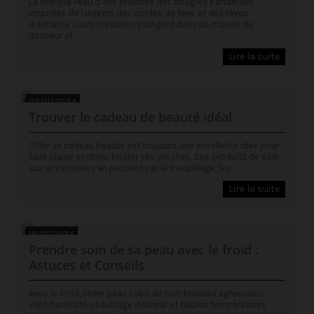
La marque Peau d’Âne propose des bougies parfumées
inspirées de l’univers des contes de fées et des rêves
d’enfance. Leurs créations plongent dans un monde de
douceur et
Lire la suite
25/11/2024
Trouver le cadeau de beauté idéal
Offrir un cadeau beauté est toujours une excellente idée pour
faire plaisir et chouchouter ses proches. Des produits de soin
aux accessoires en passant par le maquillage, les
Lire la suite
18/11/2024
Prendre soin de sa peau avec le froid :
Astuces et Conseils
Avec le froid, notre peau subit de nombreuses agressions :
vent, humidité, chauffage intérieur et faibles températures