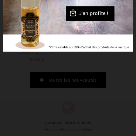
Dermalogica
Daily skin health
SMART EYE DENSITY
L’effet filler sans injections
143,00 €
Toutes les nouveautés
Livraison internationale
Peu importe ou vous habitez