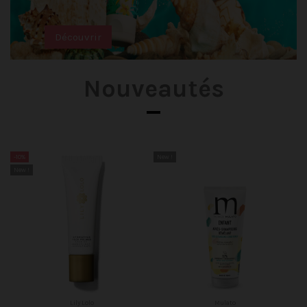
Découvrir
Nouveautés
-10%
New !
New !
Lily Lolo
Mulato