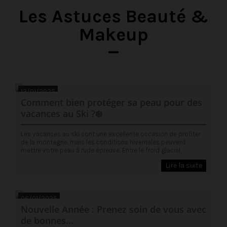
Les Astuces Beauté &
Makeup
13/01/2025
Comment bien protéger sa peau pour des
vacances au Ski ?️❄️
Les vacances au ski sont une excellente occasion de profiter
de la montagne, mais les conditions hivernales peuvent
mettre votre peau à rude épreuve. Entre le froid glacial,
Lire la suite
06/01/2025
Nouvelle Année : Prenez soin de vous avec
de bonnes...