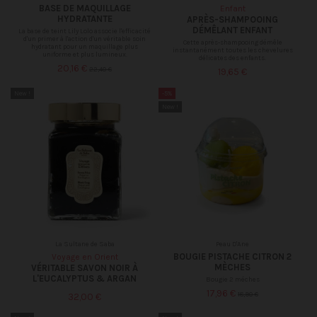
BASE DE MAQUILLAGE
Enfant
HYDRATANTE
APRÈS-SHAMPOOING
DÉMÊLANT ENFANT
La base de teint Lily Lolo associe l'efficacité
d'un primer à l'action d'un véritable soin
Cette après-shampooing démêle
hydratant pour un maquillage plus
instantanément toutes les chevelures
uniforme et plus lumineux.
délicates des enfants.
20,16 €
22,40 €
19,65 €
New !
-5%
New !
La Sultane de Saba
Peau D'Ane
BOUGIE PISTACHE CITRON 2
Voyage en Orient
MÈCHES
VÉRITABLE SAVON NOIR À
L'EUCALYPTUS & ARGAN
Bougie 2 méches
17,96 €
18,90 €
32,00 €