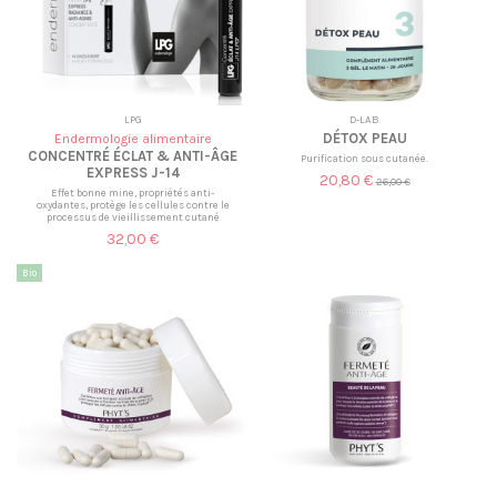
LPG
D-LAB
DÉTOX PEAU
Endermologie alimentaire
CONCENTRÉ ÉCLAT & ANTI-ÂGE
Purification sous cutanée.
EXPRESS J-14
20,80 €
26,00 €
Effet bonne mine, propriétés anti-
oxydantes, protège les cellules contre le
processus de vieillissement cutané
32,00 €
Bio