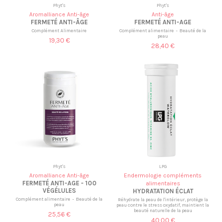
Phyt's
Phyt's
Aromalliance Anti-âge
Anti-âge
FERMETÉ ANTI-ÂGE
FERMETÉ ANTI-AGE
Complément Alimentaire
Complément alimentaire - Beauté de la
peau
19,30 €
28,40 €
Phyt's
LPG
Aromalliance Anti-âge
Endermologie compléments
FERMETÉ ANTI-AGE - 100
alimentaires
VÉGÉLULES
HYDRATATION ÉCLAT
Complément alimentaire - Beauté de la
Réhydrate la peau de l'intérieur, protège la
peau
peau contre le stress oxydatif, maintient la
beauté naturelle de la peau
25,56 €
40,00 €