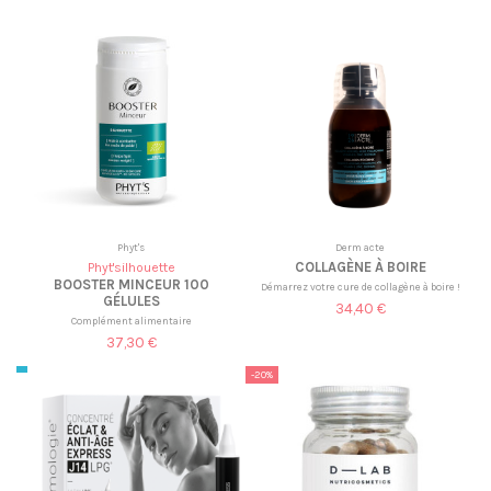
Phyt's
Derm acte
COLLAGÈNE À BOIRE
Phyt'silhouette
BOOSTER MINCEUR 100
Démarrez votre cure de collagène à boire !
GÉLULES
34,40 €
Complément alimentaire
37,30 €
-20%