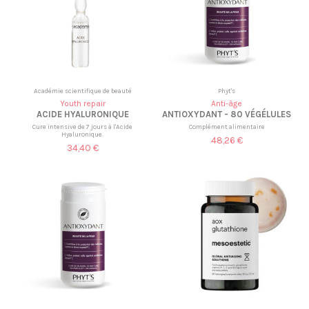
Académie scientifique de beauté
Phyt's
Youth repair
Anti-âge
ACIDE HYALURONIQUE
ANTIOXYDANT - 80 VÉGÉLULES
Cure intensive de 7 jours à l'Acide
Complément alimentaire
Hyaluronique.
48,26 €
34,40 €