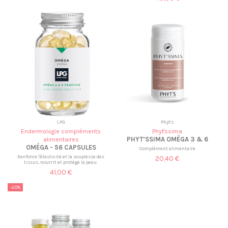
LPG
Phyt's
Endermologie compléments
Phyt'ssima
PHYT’SSIMA OMÉGA 3 & 6
alimentaires
OMÉGA - 56 CAPSULES
Complément alimentaire
Renforce l'élasticité et la souplesse des
20,40 €
tissus, nourrit et protège la peau
41,00 €
-20%