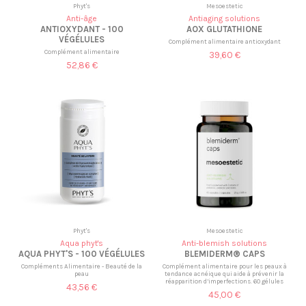
Phyt's
Mesoestetic
Anti-âge
Antiaging solutions
ANTIOXYDANT - 100
AOX GLUTATHIONE
VÉGÉLULES
Complément alimentaire antioxydant
Complément alimentaire
39,60 €
52,86 €
Phyt's
Mesoestetic
Aqua phyt's
Anti-blemish solutions
AQUA PHYT'S - 100 VÉGÉLULES
BLEMIDERM® CAPS
Compléments Alimentaire - Beauté de la
Complément alimentaire pour les peaux à
peau
tendance acnéique qui aide à prévenir la
réapparition d’imperfections. 60 gélules
43,56 €
45,00 €