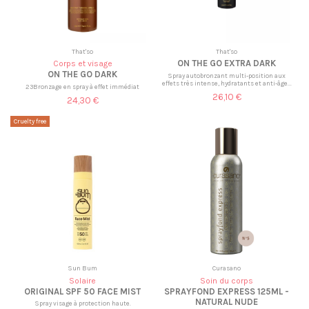
That'so
That'so
ON THE GO EXTRA DARK
Corps et visage
ON THE GO DARK
Spray autobronzant multi-position aux
effets très intense, hydratants et anti-âge...
23Bronzage en spray à effet immédiat
26,10 €
24,30 €
Cruelty free
Sun Bum
Curasano
Solaire
Soin du corps
ORIGINAL SPF 50 FACE MIST
SPRAYFOND EXPRESS 125ML -
NATURAL NUDE
Spray visage à protection haute.