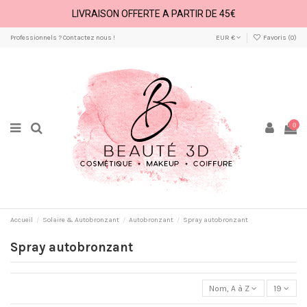
LIVRAISON OFFERTE A PARTIR DE 45€
Professionnels ? Contactez nous !
EUR €
Favoris (
0
)
0
Accueil
Solaire & Autobronzant
Autobronzant
Spray autobronzant
Spray autobronzant
Nom, A à Z
19