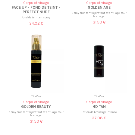
Corps et visage
Corps et visage
FACE UP - FOND DE TEINT -
GOLDEN AGE
PERFECT NUDE
Spray bronzant hydratant et anti-âge pour
le visage.
Fond de teint en spray
31,50 €
34,02 €
That'so
That'so
Corps et visage
Corps et visage
GOLDEN BEAUTY
HD TAN
Spray bronzant hydratant et anti-âge pour
Lotion de bronzage intense
le visage.
37,08 €
31,50 €