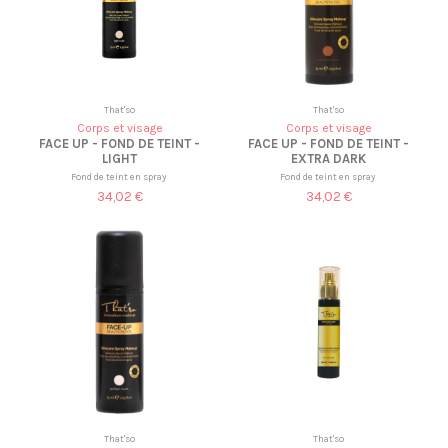
That'so
That'so
Corps et visage
Corps et visage
FACE UP - FOND DE TEINT -
FACE UP - FOND DE TEINT -
LIGHT
EXTRA DARK
Fond de teint en spray
Fond de teint en spray
34,02 €
34,02 €
That'so
That'so