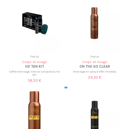
That'so
That'so
Corps et visage
Corps et visage
HD TAN KIT
ON THE GO CLEAR
Coffret bronzage intense composé du HD
Bronzage en spray à effet immédia
Tan
24,30 €
58,50 €