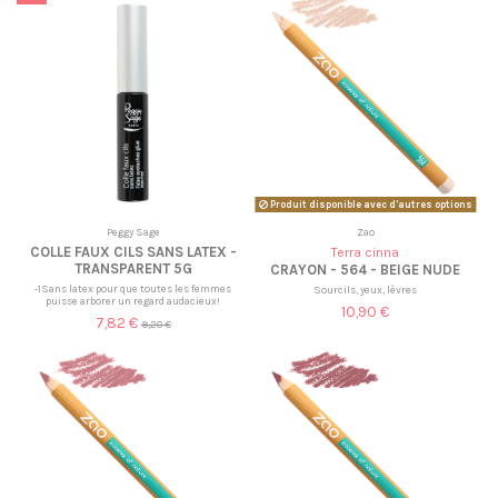
Produit disponible avec d'autres options
Peggy Sage
Zao
COLLE FAUX CILS SANS LATEX -
Terra cinna
TRANSPARENT 5G
CRAYON - 564 - BEIGE NUDE
-1Sans latex pour que toutes les femmes
Sourcils, yeux, lèvres
puisse arborer un regard audacieux!
10,90 €
7,82 €
9,20 €