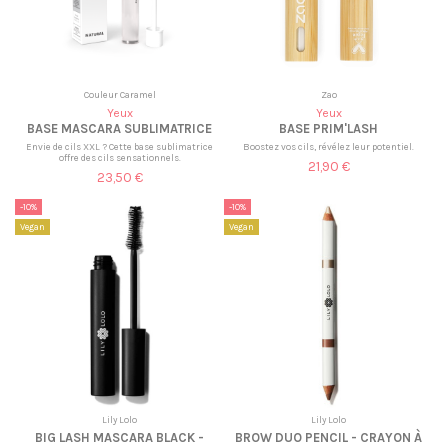
Couleur Caramel
Zao
Yeux
Yeux
BASE MASCARA SUBLIMATRICE
BASE PRIM'LASH
Envie de cils XXL ? Cette base sublimatrice
Boostez vos cils, révélez leur potentiel.
offre des cils sensationnels.
21,90 €
23,50 €
-10%
-10%
Vegan
Vegan
Lily Lolo
Lily Lolo
BIG LASH MASCARA BLACK -
BROW DUO PENCIL - CRAYON À