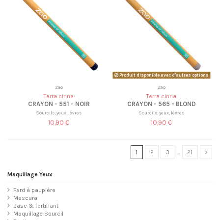
Produit disponible avec d'autres options
Zao
Zao
Terra cinna
Terra cinna
CRAYON - 551 - NOIR
CRAYON - 565 - BLOND
Sourcils, yeux, lèvres
Sourcils, yeux, lèvres
10,90 €
10,90 €
1
2
3
…
21
Maquillage Yeux
Fard à paupière
Mascara
Base & fortifiant
Maquillage Sourcil