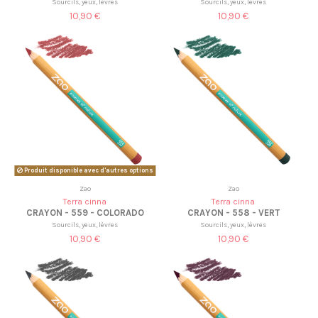
Sourcils, yeux, lèvres
Sourcils, yeux, lèvres
10,90 €
10,90 €
Produit disponible avec d'autres options
Zao
Zao
Terra cinna
Terra cinna
CRAYON - 559 - COLORADO
CRAYON - 558 - VERT
Sourcils, yeux, lèvres
Sourcils, yeux, lèvres
10,90 €
10,90 €