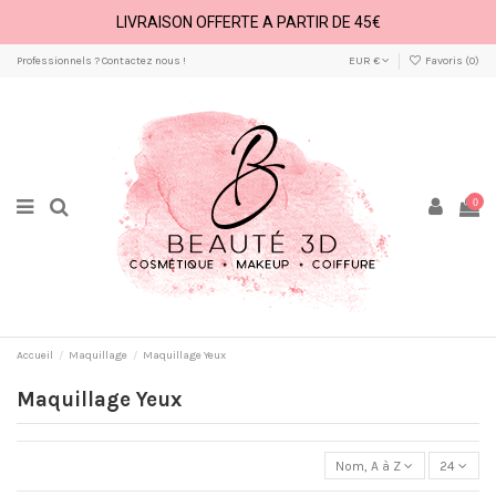
LIVRAISON OFFERTE A PARTIR DE 45€
Professionnels ? Contactez nous !
EUR €
Favoris (
0
)
0
Accueil
Maquillage
Maquillage Yeux
Maquillage Yeux
Nom, A à Z
24