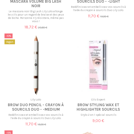
MASCARA VOLUME BIG LASH
SOURCILS DUO - -LIGHT
NOIR
Redéfinissez et embellissez vos sourcils à
l’aide du crayon à sourcils Duo Lily Lolo.
Le mascara noir Big Lash Lily Lolo allonge
les cils pour un regard de braise et des yeux
11,70 €
13,00 €
de biche. Personne n’y résistera, même pas
vous !
18,72 €
20,80 €
-10%
Vegan
Lily Lolo
Cils Expert
BROW DUO PENCIL - CRAYON À
BROW STYLING WAX ET
SOURCILS DUO - -MEDIUM
HIGHLIGHTER SOURCILS
Redéfinissez et embellissez vos sourcils à
Stylo 2 en 1 spécial sourcils
l’aide du crayon à sourcils Duo Lily Lolo.
9,00 €
11,70 €
13,00 €
-15%