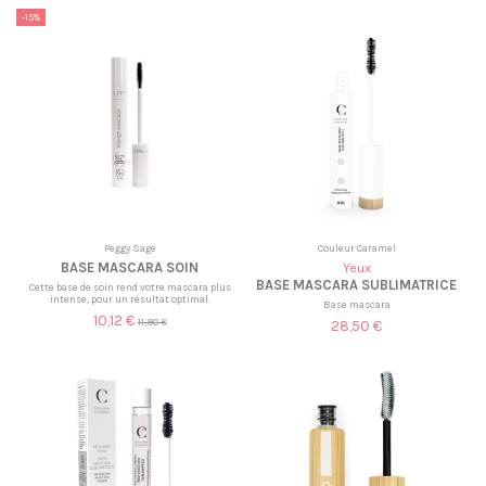
-15%
Peggy Sage
Couleur Caramel
BASE MASCARA SOIN
Yeux
BASE MASCARA SUBLIMATRICE
Cette base de soin rend votre mascara plus
intense, pour un résultat optimal.
Base mascara
10,12 €
11,90 €
28,50 €