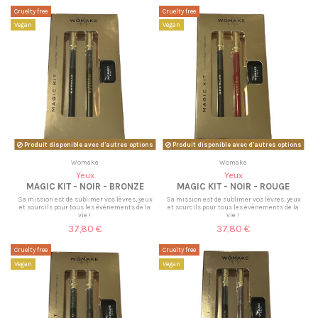
Cruelty free
Cruelty free
Vegan
Vegan
Produit disponible avec d'autres options
Produit disponible avec d'autres options
Womake
Womake
Yeux
Yeux
MAGIC KIT - NOIR - BRONZE
MAGIC KIT - NOIR - ROUGE
Sa mission est de sublimer vos lèvres, yeux
Sa mission est de sublimer vos lèvres, yeux
et sourcils pour tous les évènements de la
et sourcils pour tous les évènements de la
vie !
vie !
37,80 €
37,80 €
Cruelty free
Cruelty free
Vegan
Vegan