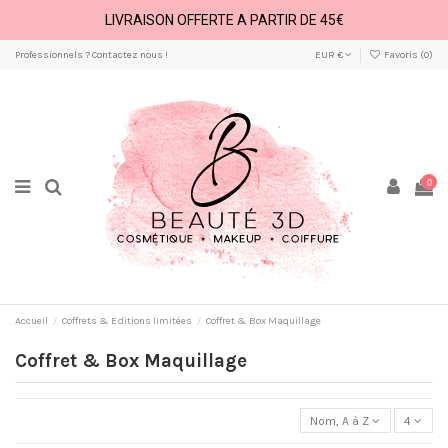
LIVRAISON OFFERTE A PARTIR DE 45€
Professionnels ? Contactez nous !
EUR €
Favoris (
0
)
0
Accueil
Coffrets & Editions limitées
Coffret & Box Maquillage
Coffret & Box Maquillage
Nom, A à Z
4