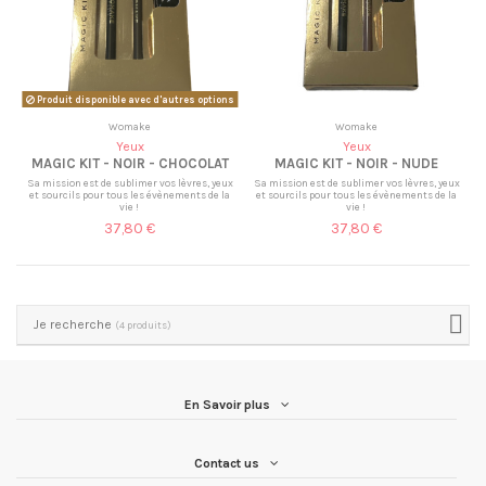
Produit disponible avec d'autres options
Womake
Womake
Yeux
Yeux
MAGIC KIT - NOIR - CHOCOLAT
MAGIC KIT - NOIR - NUDE
Sa mission est de sublimer vos lèvres, yeux
Sa mission est de sublimer vos lèvres, yeux
et sourcils pour tous les évènements de la
et sourcils pour tous les évènements de la
vie !
vie !
37,80 €
37,80 €
Je recherche
(4 produits)
En Savoir plus
Contact us