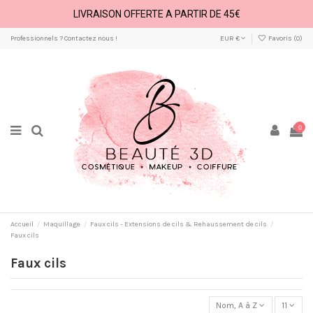
LIVRAISON OFFERTE A PARTIR DE 45€
Professionnels ? Contactez nous !
EUR €
Favoris (
0
)
0
Accueil
Maquillage
Faux cils - Extensions de cils & Rehaussement de cils
Faux cils
Faux cils
Nom, A à Z
11