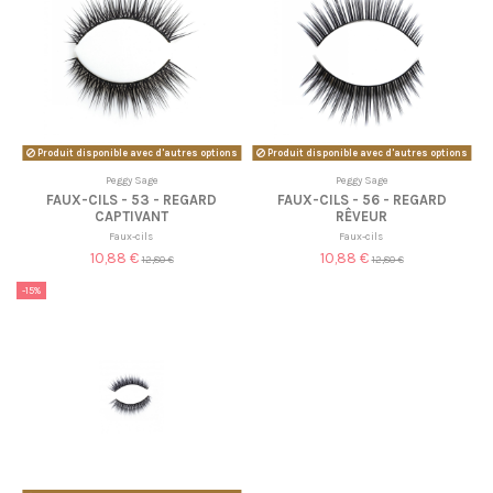
Produit disponible avec d'autres options
Produit disponible avec d'autres options
Peggy Sage
Peggy Sage
FAUX-CILS - 53 - REGARD
FAUX-CILS - 56 - REGARD
CAPTIVANT
RÊVEUR
Faux-cils
Faux-cils
10,88 €
10,88 €
12,80 €
12,80 €
-15%