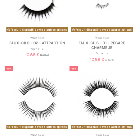
Produit disponible avec d'autres options
Produit disponible avec d'autres options
Peggy Sage
Peggy Sage
FAUX-CILS - 02 - ATTRACTION
FAUX-CILS - 31 - REGARD
CHARMEUR
Faux-cils
Faux-cils
10,88 €
12,80 €
10,88 €
12,80 €
-15%
-15%
Produit disponible avec d'autres options
Produit disponible avec d'autres options
Peggy Sage
Peggy Sage