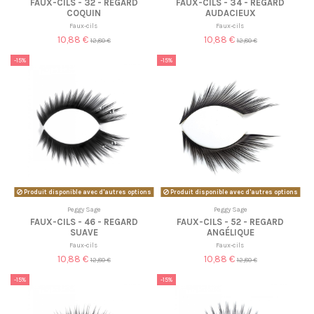
FAUX-CILS - 32 - REGARD
FAUX-CILS - 34 - REGARD
COQUIN
AUDACIEUX
Faux-cils
Faux-cils
10,88 €
10,88 €
12,80 €
12,80 €
-15%
-15%
Produit disponible avec d'autres options
Produit disponible avec d'autres options
Peggy Sage
Peggy Sage
FAUX-CILS - 46 - REGARD
FAUX-CILS - 52 - REGARD
SUAVE
ANGÉLIQUE
Faux-cils
Faux-cils
10,88 €
10,88 €
12,80 €
12,80 €
-15%
-15%