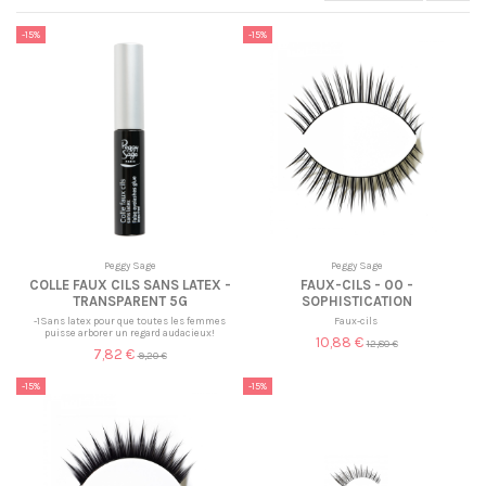
-15%
-15%
Peggy Sage
Peggy Sage
COLLE FAUX CILS SANS LATEX -
FAUX-CILS - 00 -
TRANSPARENT 5G
SOPHISTICATION
-1Sans latex pour que toutes les femmes
Faux-cils
puisse arborer un regard audacieux!
10,88 €
12,80 €
7,82 €
9,20 €
-15%
-15%