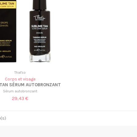
That'so
Corps et visage
 TAN SÉRUM AUTOBRONZANT
Sérum autobronzant
29,43 €
e(s)