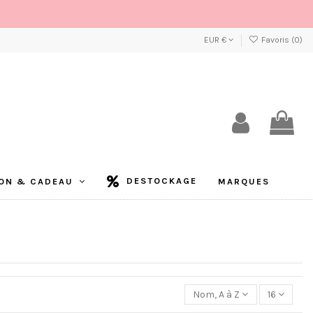
EUR €
Favoris (
0
)
DESTOCKAGE
ON & CADEAU
MARQUES
Nom, A à Z
16