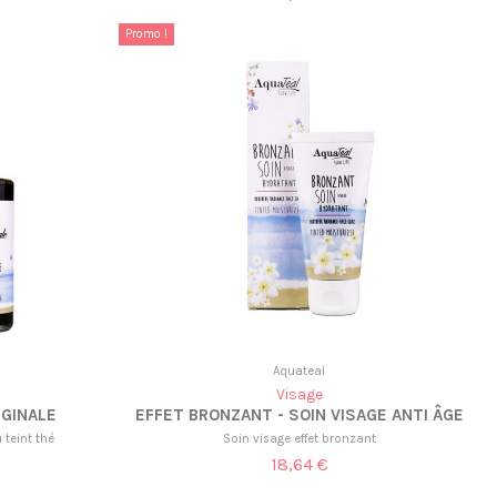
Promo !
Aquateal
Visage
IGINALE
EFFET BRONZANT - SOIN VISAGE ANTI ÂGE
 teint thé
Soin visage effet bronzant
18,64 €