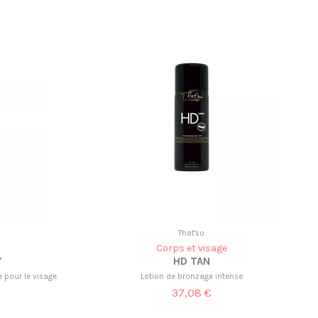
That'so
Corps et visage
Y
HD TAN
 pour le visage.
Lotion de bronzage intense
37,08 €