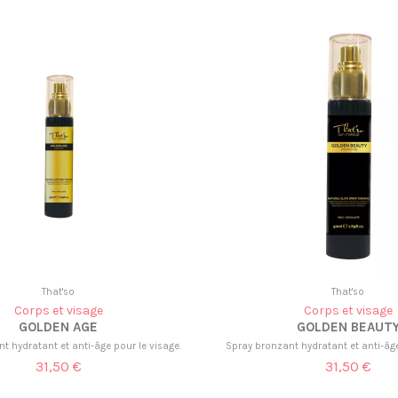
That'so
That'so
Corps et visage
Corps et visage
GOLDEN AGE
GOLDEN BEAUT
t hydratant et anti-âge pour le visage.
Spray bronzant hydratant et anti-âge
31,50 €
31,50 €