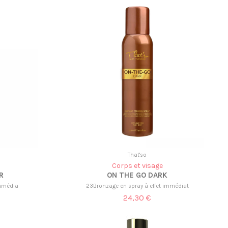
That'so
Corps et visage
R
ON THE GO DARK
immédia
23Bronzage en spray à effet immédiat
24,30 €