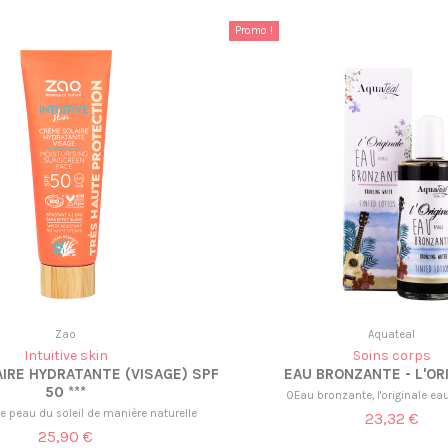
Promo !
Zao
Aquateal
Intuitive skin
Soins corps
IRE HYDRATANTE (VISAGE) SPF
EAU BRONZANTE - L'OR
50 ***
0Eau bronzante, l'originale eau
re peau du soleil de manière naturelle
23,32 €
25,90 €