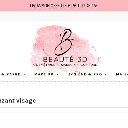
LIVRAISON OFFERTE A PARTIR DE 45€
 & BARBE
MAKE UP
HYGIÈNE & PRO
MAIS
nzant visage