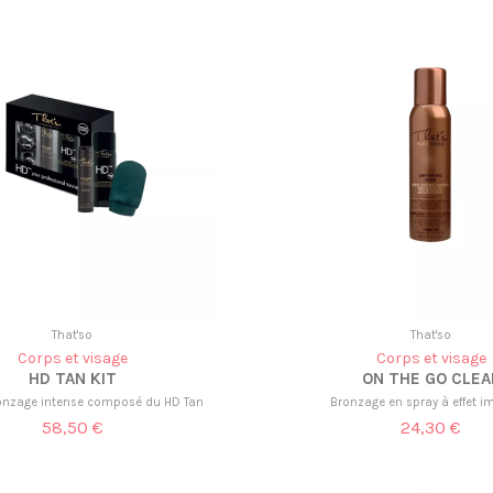
That'so
That'so
Corps et visage
Corps et visage
HD TAN KIT
ON THE GO CLEA
ronzage intense composé du HD Tan
Bronzage en spray à effet 
58,50 €
24,30 €