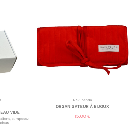
s
Nakupenda
ORGANISATEUR À BIJOUX
EAU VIDE
15,00 €
réations, composez
cadeau