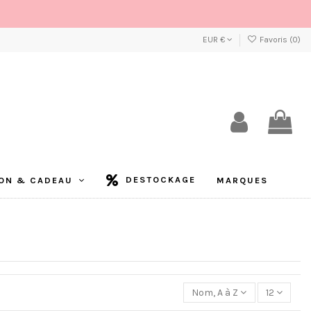
EUR €
Favoris (
0
)
DESTOCKAGE
ON & CADEAU
MARQUES
Nom, A à Z
12