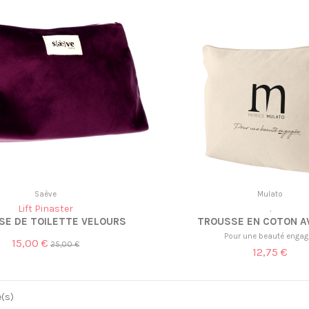
Saève
Mulato
Lift Pinaster
.
SE DE TOILETTE VELOURS
TROUSSE EN COTON AV
Pour une beauté engag
15,00 €
25,00 €
12,75 €
e(s)