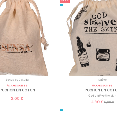
-40%
Sensa by Eskalia
Saève
Accessoires
Accessoires
POCHON EN COTON
POCHON EN COT
God s[aè]ve the skin
2,00 €
4,80 €
8,00 €