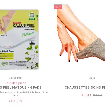
-10%
Callus Peel
Baïja
Soin des pieds
.
S PEEL MASQUE - 4 PADS
CHAUSSETTES SOINS PI
Peel est soin ciblé dédié à la beauté des
11,61 €
12,90 €
pieds.
36,96 €