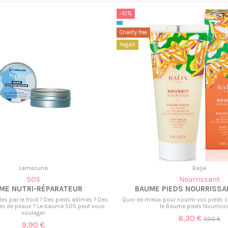
-10%
Cruelty free
Vegan
Lamazuna
Baïja
SOS
Nourrissant
ME NUTRI-RÉPARATEUR
BAUME PIEDS NOURRISSA
ées par le froid ? Des pieds abîmés ? Des
Quoi de mieux pour nourrir vos pieds 
es de peaux ? Le baume SOS peut vous
le Baume pieds Nourrissa
soulager.
6,30 €
7,00 €
9,90 €