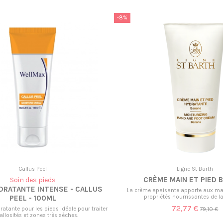
-8%
Callus Peel
Ligne St Barth
CRÈME MAIN ET PIED 
Soin des pieds
DRATANTE INTENSE - CALLUS
La crème apaisante apporte aux mai
propriétés nourrissantes de l
PEEL - 100ML
72,77 €
ratante pour les pieds idéale pour traiter
79,10 €
callosités et zones très sèches.