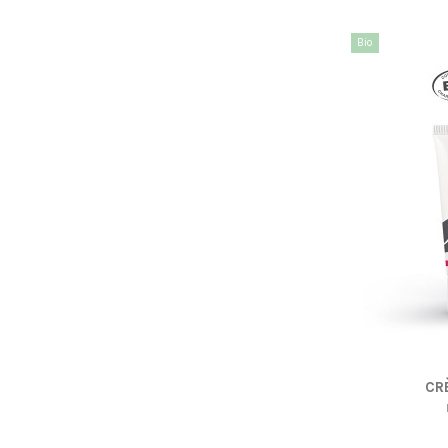
Bio
CR