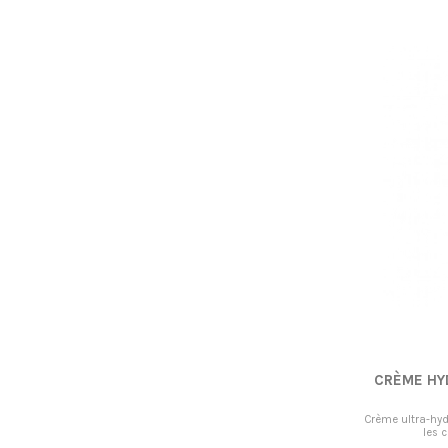
CRÈME HY
Crème ultra-hyd
les 