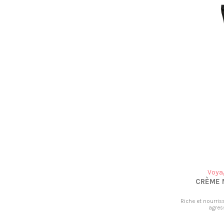
Voyag
CRÈME 
Riche et nourris
agres