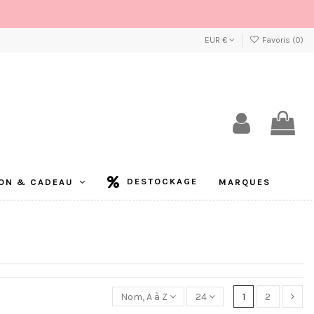
EUR €
Favoris (
0
)
DESTOCKAGE
ON & CADEAU
MARQUES
Nom, A à Z
24
1
2