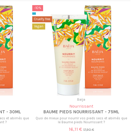
-10%
Cruelty free
Vegan
Baïja
Nourrissant
NT - 30ML
BAUME PIEDS NOURRISSANT - 75ML
secs et abimés que
Quoi de mieux pour nourrir vos pieds secs et abimés que
nt ?
le Baume pieds Nourrissant ?
16,11 €
17,90 €