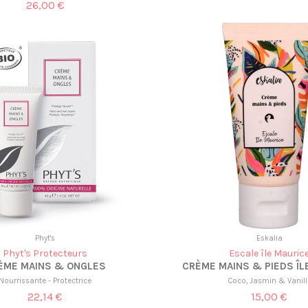
26,00 €
Phyt's
Eskalia
Phyt's Protecteurs
Escale île Mauric
ÈME MAINS & ONGLES
CRÈME MAINS & PIEDS ÎL
Nourrissante - Protectrice
Coco, Jasmin & Vanill
22,14 €
15,00 €