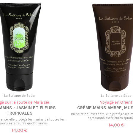
La Sultane de Saba
La Sultane de Saba
e sur la route de Malaisie
Voyage en Orient
MAINS - JASMIN ET FLEURS
CRÈME MAINS AMBRE, MUS
TROPICALES
Riche et nourrissante, elle protège les 
agressions extérieures quoti
sante, elle protège les mains de toutes les
sions extérieures quotidiennes.
14,00 €
14,00 €