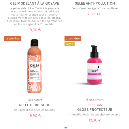
GEL MODELANT À LA GOYAVE
GELÉE ANTI-POLLUTION
Le gel modelant Plot Twist à la goyave de
Détoxifie et protège la fibre capillaire
Lola Cosmetics est un soin de finition à
23,63 €
haute fixation , conçu pour structurer
durablement les cheveux bouclés, crépus,
tressés ou twistés , tout en les hydratant et
en les protégeant de l’humidité .
19,90 €
Cruelty free
Cruelty free
Vegan
Kalia nature
7ème élément
GELÉE D'HIBISCUS
Color Safe
GLOSS PROTECTEUR
Sculpter & dessiner les boucles
Intensifiez l'éclat de vos cheveux colorés
19,90 €
19,90 €