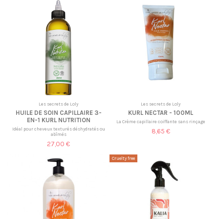
Les secrets de Loly
Les secrets de Loly
HUILE DE SOIN CAPILLAIRE 3-
KURL NECTAR - 100ML
EN-1 KURL NUTRITION
La Crème capillaire coiffante sans rinçage
Idéal pour cheveux texturés déshydratés ou
8,65 €
abîmés
27,00 €
Cruelty free