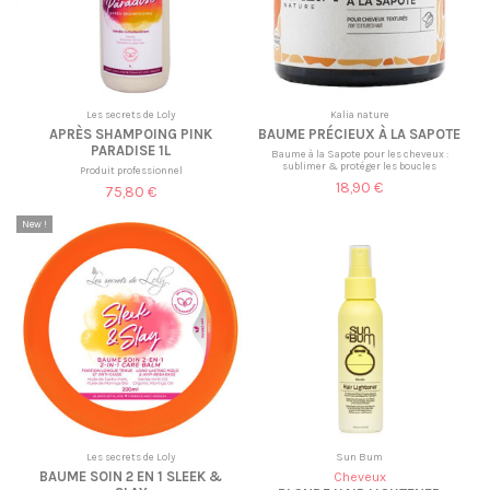
Les secrets de Loly
Kalia nature
APRÈS SHAMPOING PINK
BAUME PRÉCIEUX À LA SAPOTE
PARADISE 1L
Baume à la Sapote pour les cheveux :
sublimer & protéger les boucles
Produit professionnel
18,90 €
75,80 €
New !
Les secrets de Loly
Sun Bum
BAUME SOIN 2 EN 1 SLEEK &
Cheveux