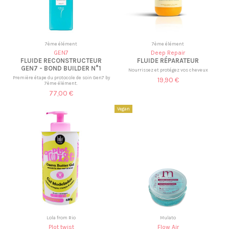
7ème élément
7ème élément
GEN7
Deep Repair
FLUIDE RECONSTRUCTEUR
FLUIDE RÉPARATEUR
GEN7 - BOND BUILDER N°1
Nourrissez et protégez vos cheveux
Première étape du protocole de soin Gen7 by
19,90 €
7ème élément.
77,00 €
Vegan
Lola from Rio
Mulato
Plot twist
Flow Air