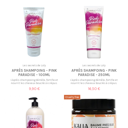
Les secrets de Loly
Les secrets de Loly
APRÈS SHAMPOING - PINK
APRÈS SHAMPOING - PINK
PARADISE - 100ML
PARADISE - 250ML
L'après-shampooing démêle, fortifie et
L'après-shampooing démêle, fortifie et
nourrit les cheveux bouclés à crépus.
nourrit les cheveux bouclés à crépus.
9,90 €
16,50 €
Cruelty free