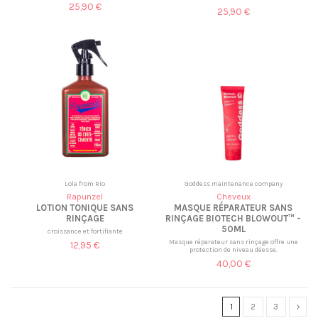
25,90 €
25,90 €
Lola from Rio
Goddess maintenance company
Rapunzel
Cheveux
LOTION TONIQUE SANS
MASQUE RÉPARATEUR SANS
RINÇAGE
RINÇAGE BIOTECH BLOWOUT™ -
50ML
croissance et fortifiante
Masque réparateur sans rinçage offre une
12,95 €
protection de niveau déesse.
40,00 €
1
2
3