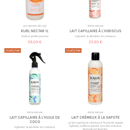
Les secrets de Loly
Kalia nature
KURL NECTAR 1L
LAIT CAPILLAIRE À L'HIBISCUS
Produit professionnel
hydrater & démêler les cheveux
59,00 €
25,90 €
Cruelty free
Cruelty free
Kalia nature
Kalia nature
LAIT CAPILLAIRE À L'HUILE DE
LAIT CRÉMEUX À LA SAPOTE
COCO
La lait capillaire crémeux à l'huile de sapote
hydrate, coiffe et prends soin des cheveux
Hydrater & démêler les cheveux
texturés et bouclés.