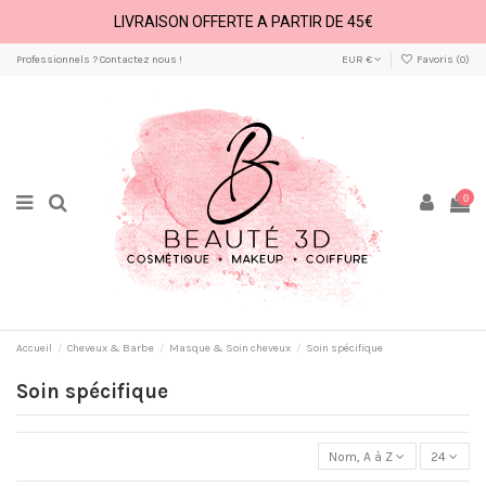
LIVRAISON OFFERTE A PARTIR DE 45€
Professionnels ? Contactez nous !
EUR €
Favoris (
0
)
0
Accueil
Cheveux & Barbe
Masque & Soin cheveux
Soin spécifique
Soin spécifique
Nom, A à Z
24