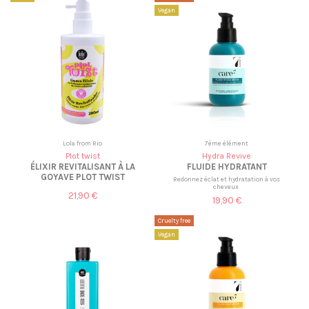
Vegan
Lola from Rio
7ème élément
Plot twist
Hydra Revive
ÉLIXIR REVITALISANT À LA
FLUIDE HYDRATANT
GOYAVE PLOT TWIST
Redonnez éclat et hydratation à vos
cheveux
21,90 €
19,90 €
Cruelty free
Vegan