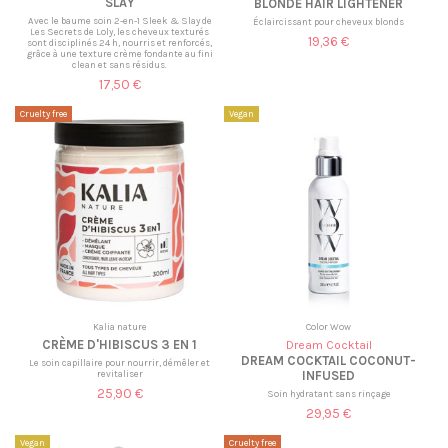
SLAY
BLONDE HAIR LIGHTENER
Avec le baume soin 2-en-1 Sleek & Slay de
Éclaircissant pour cheveux blonds
Les Secrets de Loly, les cheveux texturés
19,36 €
sont disciplinés 24 h, nourris et renforcés,
grâce à une texture crème fondante au fini
clean et sans résidus.
17,50 €
Cruelty free
Vegan
Kalia nature
Color Wow
CRÈME D'HIBISCUS 3 EN 1
Dream Cocktail
DREAM COCKTAIL COCONUT-
Le soin capillaire pour nourrir, démêler et
revitaliser
INFUSED
25,90 €
Soin hydratant sans rinçage
29,95 €
Vegan
Cruelty free