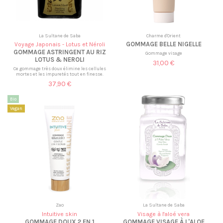
La Sultane de Saba
Charme d'Orient
GOMMAGE BELLE NIGELLE
Voyage Japonais - Lotus et Néroli
GOMMAGE ASTRINGENT AU RIZ
Gommage visage
LOTUS & NEROLI
31,00 €
Ce gommage très doux élimine les cellules
mortes et les impuretés tout en finesse.
37,90 €
Bio
Vegan
Zao
La Sultane de Saba
Intuitive skin
Visage à l'aloé vera
GOMMAGE DOUX 2 EN 1
GOMMAGE VISAGE À L'ALOE