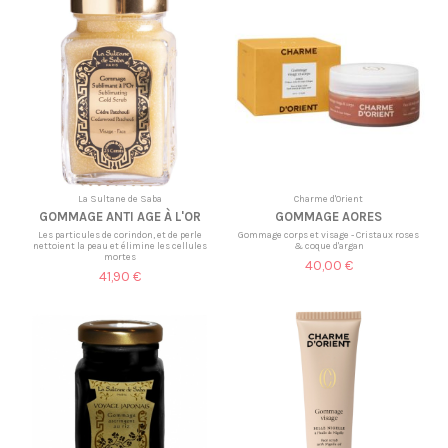
La Sultane de Saba
Charme d'Orient
GOMMAGE ANTI AGE À L'OR
GOMMAGE AORES
Les particules de corindon, et de perle
Gommage corps et visage - Cristaux roses
nettoient la peau et élimine les cellules
& coque d'argan
mortes
40,00 €
41,90 €