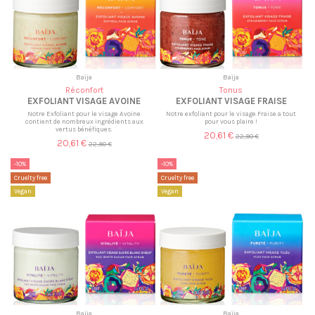
Baïja
Baïja
Réconfort
Tonus
EXFOLIANT VISAGE AVOINE
EXFOLIANT VISAGE FRAISE
Notre Exfoliant pour le visage Avoine
Notre exfoliant pour le visage Fraise a tout
contient de nombreux ingrédients aux
pour vous plaire !
vertus bénéfiques.
20,61 €
22,90 €
20,61 €
22,90 €
-10%
-10%
Cruelty free
Cruelty free
Vegan
Vegan
Baïja
Baïja