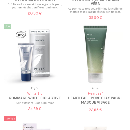
VÉRA
Exfolie en douceur et lisse le grain de peau,
pour un résultat unifié et lumineux.
Ce gommage très doux élimine les cellules
mortes et les impuretés tout en finesse.
20,90 €
39,90 €
Bio
Phyt's
Anua
White Bio
Heartleaf
GOMMAGE WHITE BIO-ACTIVE
HEARTLEAF - PORE CLAY PACK -
MASQUE VISAGE
Soin exfoliant, unifie, illumine
24,39 €
22,95 €
Promo !