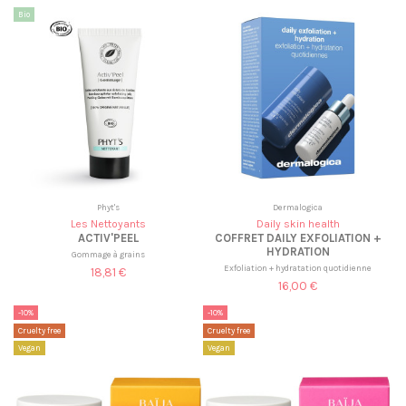
Bio
Phyt's
Dermalogica
Les Nettoyants
Daily skin health
ACTIV'PEEL
COFFRET DAILY EXFOLIATION +
HYDRATION
Gommage à grains
Exfoliation + hydratation quotidienne
18,81 €
16,00 €
-10%
-10%
Cruelty free
Cruelty free
Vegan
Vegan