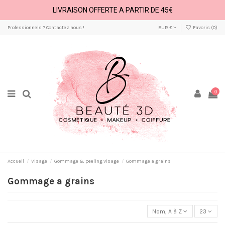
LIVRAISON OFFERTE A PARTIR DE 45€
Professionnels ? Contactez nous !
EUR €
Favoris (
0
)
0
Accueil
Visage
Gommage & peeling visage
Gommage a grains
Gommage a grains
Nom, A à Z
23