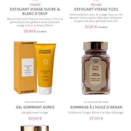
Vitalité
Pureté
EXFOLIANT VISAGE SUCRE &
EXFOLIANT VISAGE YUZU
BLANC D'OEUF
Notre exfoliant pour le visage Yuzu va vite
devenir thecomplice idéal pour retrouver
Besoin d'un teint frais et lumineux ? Plus la
un grain de peau parfaitement net.
peine d'attendre grâce à notre Exfoliant
visage Sucre & Blanc d'Oeuf !
20,61 €
22,90 €
20,61 €
22,90 €
Charme d'Orient
La Sultane de Saba
GEL GOMMANT AORES
GOMMAGE À L'HUILE D'ARGAN
Gel gommant visage
Exfoliant à l'Argan BIO et à la Fleur d'Oranger
33,00 €
37,00 €