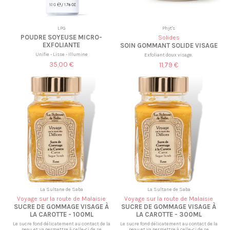
LPG
Phyt's
POUDRE SOYEUSE MICRO-
Solides
EXFOLIANTE
SOIN GOMMANT SOLIDE VISAGE
Unifie - Lisse - Illumine
Exfoliant doux visage.
35,00 €
11,79 €
La Sultane de Saba
La Sultane de Saba
Voyage sur la route de Malaisie
Voyage sur la route de Malaisie
SUCRE DE GOMMAGE VISAGE À
SUCRE DE GOMMAGE VISAGE À
LA CAROTTE - 100ML
LA CAROTTE - 300ML
Le sucre fond délicatement au contact de la
Le sucre fond délicatement au contact de la
peau et va permettre à celle-ci de se
peau et va permettre à celle-ci de se