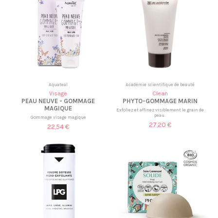
Aquateal
Académie scientifique de beauté
Visage
Clean
PEAU NEUVE - GOMMAGE
PHYTO-GOMMAGE MARIN
MAGIQUE
Exfoliez et affinez visiblement le grain de
peau.
Gommage visage magique
27,20 €
22,54 €