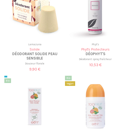
Lamazuna
Phyt's
Solide
Phyt's Protecteurs
DÉODORANT SOLIDE PEAU
DÉOPHYT'S
SENSIBLE
Déodorant spray fraîcheur
Douceur florale
10,53 €
9,90 €
Bio
Bio
Vegan