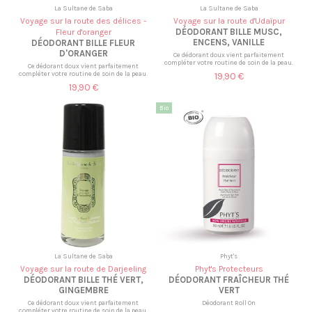
La Sultane de Saba
La Sultane de Saba
Voyage sur la route des délices -
Voyage sur la route d'Udaïpur
DÉODORANT BILLE MUSC,
Fleur d'oranger
ENCENS, VANILLE
DÉODORANT BILLE FLEUR
D'ORANGER
Ce dédorant doux vient parfaitement
compléter votre routine de soin de la peau.
Ce dédorant doux vient parfaitement
compléter votre routine de soin de la peau.
19,90 €
19,90 €
Bio
La Sultane de Saba
Phyt's
Voyage sur la route de Darjeeling
Phyt's Protecteurs
DÉODORANT BILLE THÉ VERT,
DÉODORANT FRAÎCHEUR THÉ
GINGEMBRE
VERT
Ce dédorant doux vient parfaitement
Déodorant Roll On
compléter votre routine de soin de la peau.