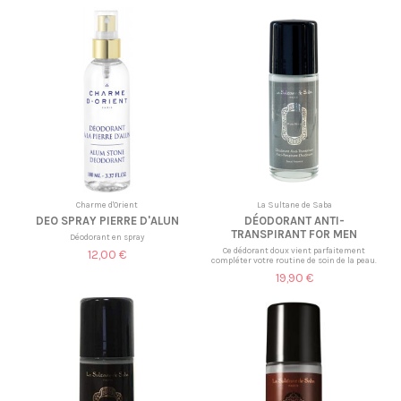
Charme d'Orient
La Sultane de Saba
DEO SPRAY PIERRE D'ALUN
DÉODORANT ANTI-
TRANSPIRANT FOR MEN
Déodorant en spray
Ce dédorant doux vient parfaitement
12,00 €
compléter votre routine de soin de la peau.
19,90 €