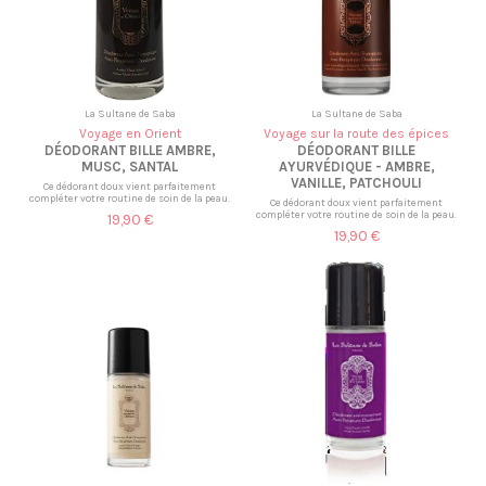
La Sultane de Saba
La Sultane de Saba
Voyage en Orient
Voyage sur la route des épices
DÉODORANT BILLE AMBRE,
DÉODORANT BILLE
MUSC, SANTAL
AYURVÉDIQUE - AMBRE,
VANILLE, PATCHOULI
Ce dédorant doux vient parfaitement
compléter votre routine de soin de la peau.
Ce dédorant doux vient parfaitement
compléter votre routine de soin de la peau.
19,90 €
19,90 €