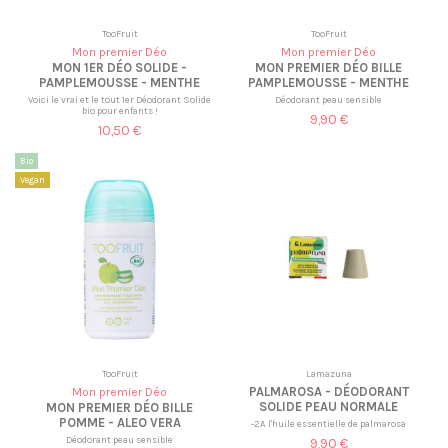
TooFruit
TooFruit
Mon premier Déo
Mon premier Déo
MON 1ER DÉO SOLIDE -
MON PREMIER DÉO BILLE
PAMPLEMOUSSE - MENTHE
PAMPLEMOUSSE - MENTHE
Voici le vrai et le tout 1er Déodorant Solide
Déodorant peau sensible
bio pour enfants !
9,90 €
10,50 €
Bio
Vegan
TooFruit
Lamazuna
PALMAROSA - DÉODORANT
Mon premier Déo
SOLIDE PEAU NORMALE
MON PREMIER DÉO BILLE
POMME - ALEO VERA
-2A l'huile essentielle de palmarosa
Déodorant peau sensible
9,90 €