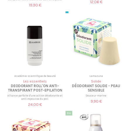
12,06 €
19,90 €
Académie scientifique de beauté
Lamazuna
Les essentiels
Solide
DEODORANT ROLL'ON ANTI-
DÉODORANT SOLIDE - PEAU
TRANSPIRANT POST-EPILATION
SENSIBLE
Alliance parfaite d'une action déodorante et
Douceur marine
anti-repousse du poil.
9,90 €
24,00 €
Bio