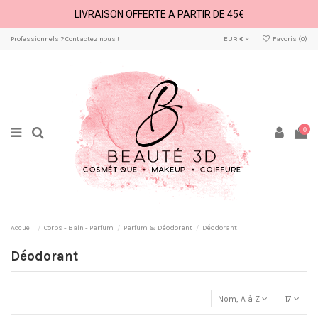
LIVRAISON OFFERTE A PARTIR DE 45€
Professionnels ? Contactez nous !
EUR €
Favoris (
0
)
0
Accueil
Corps - Bain - Parfum
Parfum & Déodorant
Déodorant
Déodorant
Nom, A à Z
17