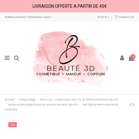
LIVRAISON OFFERTE A PARTIR DE 45€
Professionnels ? Contactez nous !
EUR €
Favoris (
0
)
0
Accueil
Maquillage
Faux cils - Extensions de cils & Rehaussement de cils
Accessoires extensions et rehaussement de cils
Set Crème Permanente &
Fixatrice
-15%