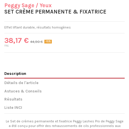
Peggy Sage
/ Yeux
SET CRÈME PERMANENTE & FIXATRICE
Effet liftant durable, résultats homogènes
38,17 €
44,90 €
-15%
TTC
Description
Détails de l'article
Astuces & Conseils
Résultats
Liste INCI
Le Set de crèmes permanente et fixatrice Peggy Lashes Pro de Peggy Sage
a été conçu pour offrir des rehaussements de cils professionnels aux