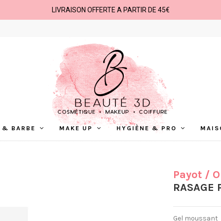
LIVRAISON OFFERTE A PARTIR DE 45€
 & BARBE
MAKE UP
HYGIÈNE & PRO
MAIS
Payot
/ 
RASAGE 
Gel moussant