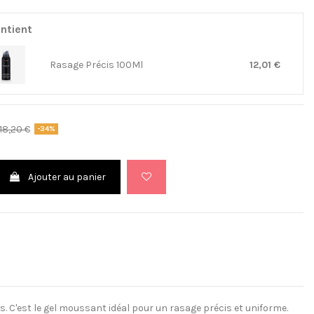
ntient
Rasage Précis 100Ml
12,01 €
18,20 €
-34%
Ajouter au panier
ns. C'est le gel moussant idéal pour un rasage précis et uniforme.