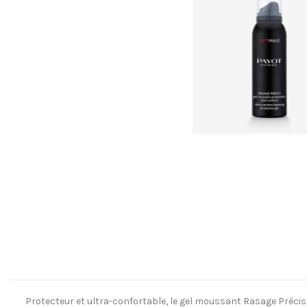
Protecteur et ultra-confortable, le gel moussant Rasage Précis am