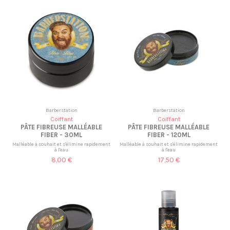
Barberstation
Barberstation
Coiffant
Coiffant
PÂTE FIBREUSE MALLÉABLE
PÂTE FIBREUSE MALLÉABLE
FIBER - 30ML
FIBER - 120ML
Malléable à souhait et s'élimine rapidement
Malléable à souhait et s'élimine rapidement
à l'eau
à l'eau
8,00 €
17,50 €