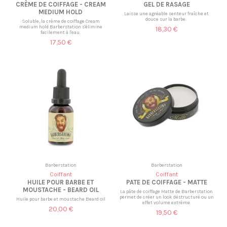
CRÈME DE COIFFAGE - CREAM
GEL DE RASAGE
MEDIUM HOLD
Laisse une agréable senteur fraîche et
douce sur la barbe.
Soluble, la crème de coiffage Cream
medium hold Barberstation s'élimine
18,30 €
facilement à l'eau.
17,50 €
Barberstation
Barberstation
Coiffant
Coiffant
HUILE POUR BARBE ET
PATE DE COIFFAGE - MATTE
MOUSTACHE - BEARD OIL
La pâte de coiffage Matte de Barberstation
permet de créer un look déstructuré ou un
Huile pour barbe et moustache Beard oil
effet volume extrême.
20,00 €
19,50 €