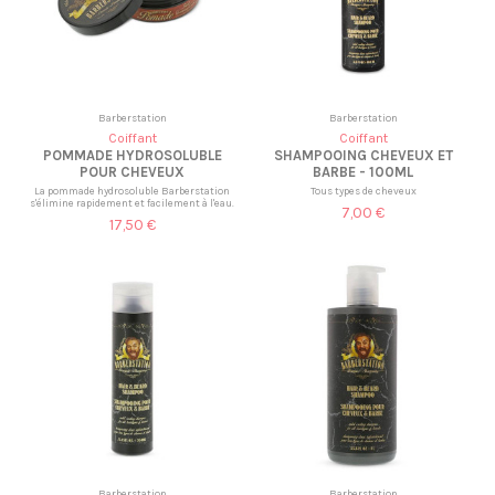
Barberstation
Barberstation
Coiffant
Coiffant
POMMADE HYDROSOLUBLE
SHAMPOOING CHEVEUX ET
POUR CHEVEUX
BARBE - 100ML
La pommade hydrosoluble Barberstation
Tous types de cheveux
s'élimine rapidement et facilement à l'eau.
7,00 €
17,50 €
Barberstation
Barberstation