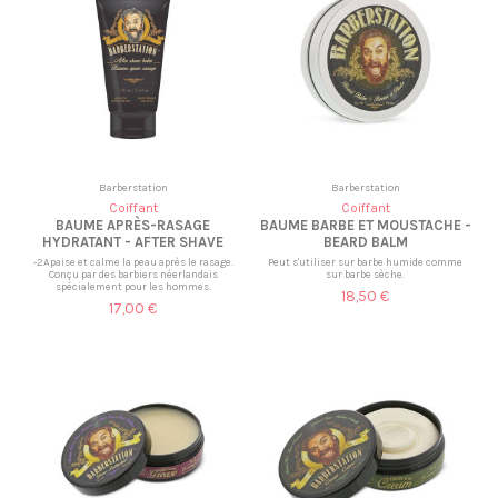
Barberstation
Barberstation
Coiffant
Coiffant
BAUME APRÈS-RASAGE
BAUME BARBE ET MOUSTACHE -
HYDRATANT - AFTER SHAVE
BEARD BALM
-2Apaise et calme la peau après le rasage.
Peut s'utiliser sur barbe humide comme
Conçu par des barbiers néerlandais
sur barbe sèche.
spécialement pour les hommes.
18,50 €
17,00 €