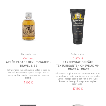
Barberstation
Barberstation
Coiffant
Coiffant
APRÈS RASAGE DEVIL'S WATER -
BARBERSTATION PÂTE
TRAVEL SIZE
TEXTURISANTE - CHEVEUX MI-
LONGS À LONGS
Rafraîchissez vos cheveux, votre visage ou
votre âme avec cet après-rasage Devil's
Découvrez la pâte texturisante! Offrant une
water de Barberstation appelée L'eau du
tenue ferme mais malléable, elle deviendra
diable
votre indispensable pour sublimer vos
cheveux mi-longs à longs avec style et
7,00 €
créativité !
17,50 €