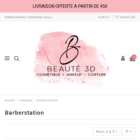
LIVRAISON OFFERTE A PARTIR DE 45€
Professionnels ? Contactez nous !
EUR €
Favoris (
0
)
0
Accueil
Marques
Barberstation
Barberstation
Nom, A à Z
17