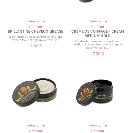
Barberstation
Barberstation
Coiffant
Coiffant
BRILLANTINE CHEVEUX GREASE
CRÈME DE COIFFAGE - CREAM
MEDIUM HOLD
La brillantine Grease Barberstation a une
texture facile et agréable à travailler.
Soluble, la crème de coiffage Cream
medium hold Barberstation s'élimine
17,00 €
facilement à l'eau.
17,50 €
Barberstation
Barberstation
Coiffant
Coiffant