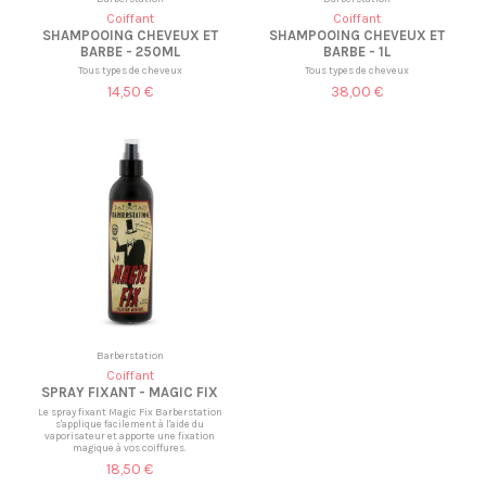
Coiffant
Coiffant
SHAMPOOING CHEVEUX ET
SHAMPOOING CHEVEUX ET
BARBE - 250ML
BARBE - 1L
Tous types de cheveux
Tous types de cheveux
14,50 €
38,00 €
Barberstation
Coiffant
SPRAY FIXANT - MAGIC FIX
Le spray fixant Magic Fix Barberstation
s'applique facilement à l'aide du
vaporisateur et apporte une fixation
magique à vos coiffures.
18,50 €