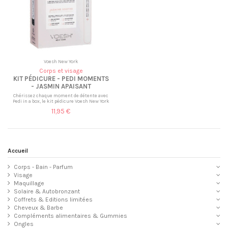
Voesh New York
Corps et visage
KIT PÉDICURE - PEDI MOMENTS
- JASMIN APAISANT
Chérissez chaque moment de détente avec
Pedi in a box, le kit pédicure Voesh New York
11,95 €
Accueil
Corps - Bain - Parfum
Visage
Maquillage
Solaire & Autobronzant
Coffrets & Editions limitées
Cheveux & Barbe
Compléments alimentaires & Gummies
Ongles