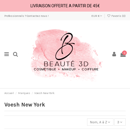
LIVRAISON OFFERTE A PARTIR DE 45€
Professionnels ? Contactez nous !
EUR €
Favoris (
0
)
0
Accueil
Marques
Voesh New York
Voesh New York
Nom, A à Z
3