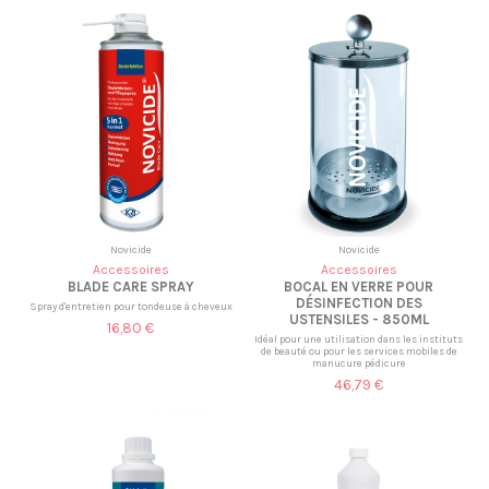
Novicide
Novicide
Accessoires
Accessoires
BLADE CARE SPRAY
BOCAL EN VERRE POUR
DÉSINFECTION DES
Spray d'entretien pour tondeuse à cheveux
USTENSILES - 850ML
16,80 €
Idéal pour une utilisation dans les instituts
de beauté ou pour les services mobiles de
manucure pédicure
46,79 €