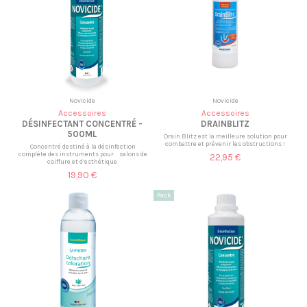
Novicide
Novicide
Accessoires
Accessoires
DÉSINFECTANT CONCENTRÉ -
DRAINBLITZ
500ML
Drain Blitz est la meilleure solution pour
combattre et prévenir les obstructions !
Concentré destiné à la désinfection
complète des instruments pour salons de
22,95 €
coiffure et d’esthétique
19,90 €
Pack