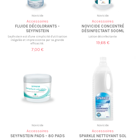
Novicide
Novicide
Accessoires
Accessoires
FLUIDE DÉCOLORANTS -
NOVICIDE CONCENTRÉ
SEYFNSTEIN
DÉSINFECTANT 500ML
Seyfnstein est d'une simplicité d'utilisation
Lotion désinfectante
inégalée et impressionne par sa grande
19,68 €
efficacité.
7,00 €
Novicide
Novicide
Accessoires
Accessoires
SEYFNSTEIN PADS - 80 PADS
SPARKLE NETTOYANT SOL