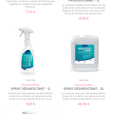
PROFESSIONNEL - 1L
Seyfnstein est d'une simplicité d'utilisation
inégalée et impressionne par sa grande
Le nettoyant professionnel pour sols de
efficacité.
salon élimine facilement les restes de
laque et les fixes de tous les sols et les
7,70 €
laisse briller dans un nouvel éclat.
14,95 €
Novicide
Novicide
Accessoires
Accessoires
SPRAY DÉSINFECTANT - 1L
SPRAY DÉSINFECTANT - 5L
Le Novicide Spray permet de désinfecter
Le Novicide Spray permet de désinfecter
toutes les surfaces non poreuses et de
toutes les surfaces non poreuses et de
lutter contre les bactéries et les virus.
lutter contre les bactéries et les virus.
11,69 €
46,38 €