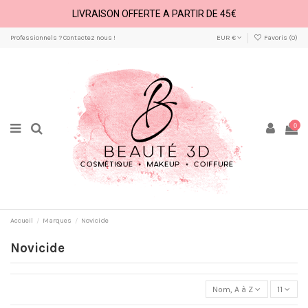
LIVRAISON OFFERTE A PARTIR DE 45€
Professionnels ? Contactez nous !
EUR €
Favoris (
0
)
0
Accueil
Marques
Novicide
Novicide
Nom, A à Z
11