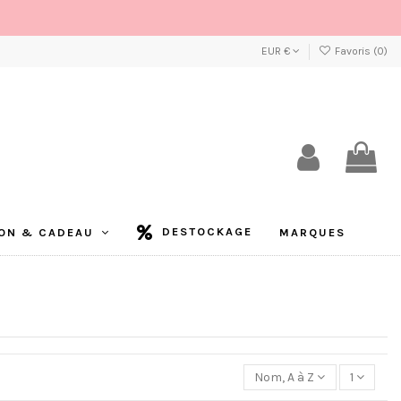
EUR €
Favoris (
0
)
DESTOCKAGE
ON & CADEAU
MARQUES
Nom, A à Z
1