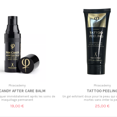
Phiacademy
Phiacademy
CANDY AFTER CARE BALM
TATTOO PEELIN
quer immédiatement après les soins de
Un gel exfoliant doux pour la peau qui d
maquillage permanent
mortes sans irriter la p
19,00 €
25,00 €