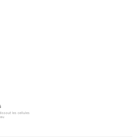
G
issout les cellules
eau