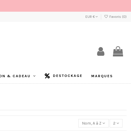
EUR €
Favoris (
0
)
DESTOCKAGE
ON & CADEAU
MARQUES
Nom, A à Z
2