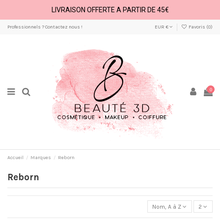
LIVRAISON OFFERTE A PARTIR DE 45€
Professionnels ? Contactez nous !
EUR €
Favoris (
0
)
0
Accueil
Marques
Reborn
Reborn
Nom, A à Z
2