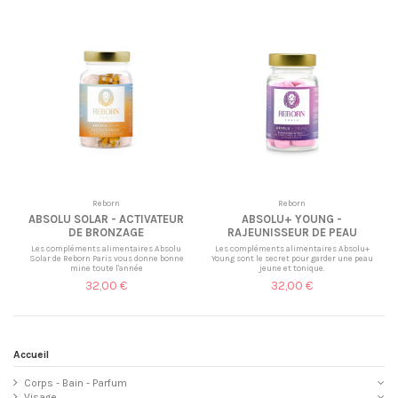
Reborn
Reborn
ABSOLU SOLAR - ACTIVATEUR
ABSOLU+ YOUNG -
DE BRONZAGE
RAJEUNISSEUR DE PEAU
Les compléments alimentaires Absolu
Les compléments alimentaires Absolu+
Solar de Reborn Paris vous donne bonne
Young sont le secret pour garder une peau
mine toute l'année
jeune et tonique.
32,00 €
32,00 €
Accueil
Corps - Bain - Parfum
Visage