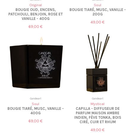
Original
Soul
BOUGIE OUD, ENCENS,
BOUGIE TIARÉ, MUSC, VANILLE -
PATCHOULI, BENJOIN, ROSE ET
200G
VANILLE - 400G
49,00 €
69,00 €
Candearl
Candearl
Soul
Mystical
BOUGIE TIARÉ, MUSC, VANILLE -
CAPILLA - DIFFUSEUR DE
400G
PARFUM MAISON AMBRE
INDIEN, FÈVE TONKA, BOIS
69,00 €
CIRÉ, CUIR ET RHUM
49,00 €