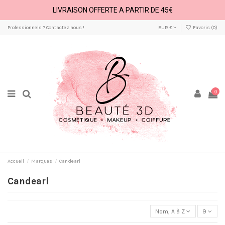
LIVRAISON OFFERTE A PARTIR DE 45€
Professionnels ? Contactez nous !
EUR €
Favoris (
0
)
0
Accueil
Marques
Candearl
Candearl
Nom, A à Z
9