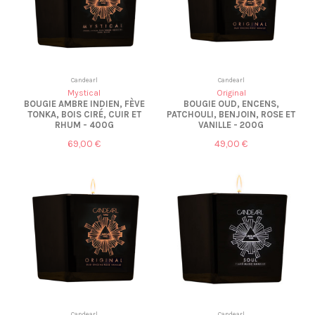
Candearl
Candearl
Mystical
Original
BOUGIE AMBRE INDIEN, FÈVE
BOUGIE OUD, ENCENS,
TONKA, BOIS CIRÉ, CUIR ET
PATCHOULI, BENJOIN, ROSE ET
RHUM - 400G
VANILLE - 200G
69,00 €
49,00 €
Candearl
Candearl