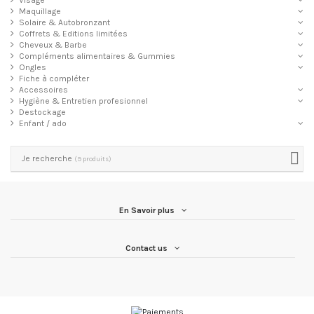
Visage
Maquillage
Solaire & Autobronzant
Coffrets & Editions limitées
Cheveux & Barbe
Compléments alimentaires & Gummies
Ongles
Fiche à compléter
Accessoires
Hygiène & Entretien profesionnel
Destockage
Enfant / ado
Je recherche
(9 produits)
En Savoir plus
Contact us