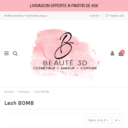
LIVRAISON OFFERTE A PARTIR DE 45€
Professionnels ? Contactez nous !
EUR €
Favoris (
0
)
0
Accueil
Marques
Lash BOMB
Lash BOMB
Nom, A à Z
4