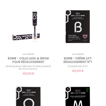
Lash BOMB
Lash BOMB
BOMB - COLLE LASH & BROW
BOMB - CRÈME LIFT
POUR RÉHAUSSEMENT
RÉHAUSSEMENT N°1
Bonding serum idéal pour le rehaussement
10 sachets de 1,5 ml
de cils et sourcils.
40,00 €
40,00 €