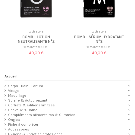
Lash BOMB
Lash BOMB
BOMB - LOTION
BOMB - SÉRUM HYDRATANT
NEUTRALISANTE N°2
N°3
10 sachets de 1,5 ml
10 sachets de 1,5 ml
40,00 €
40,00 €
Accueil
Corps - Bain - Parfum
Visage
Maquillage
Solaire & Autobronzant
Coffrets & Editions limitées
Cheveux & Barbe
Compléments alimentaires & Gummies
Ongles
Fiche à compléter
Accessoires
Hygiène & Entretien profesionnel