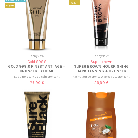
Vegan
Vegan
TannyMaxx
TannyMaxx
Gold 999.9
Super brown
GOLD 999,9 FINEST ANTI AGE +
SUPER BROWN NOURRISHING
BRONZER - 200ML
DARK TANNING + BRONZER
La quintessence du soin bronzant
Activateur de bronzage avec autobronzant
26,90 €
29,90 €