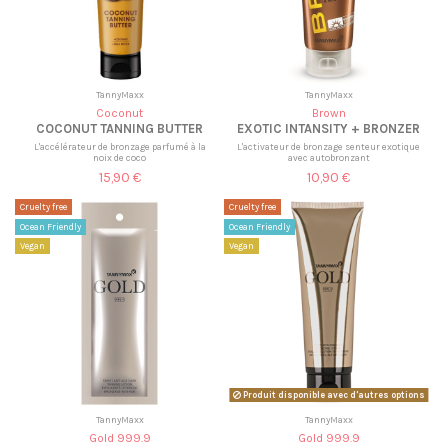
TannyMaxx
TannyMaxx
Coconut
Brown
COCONUT TANNING BUTTER
EXOTIC INTANSITY + BRONZER
L'accélérateur de bronzage parfumé à la
L'activateur de bronzage senteur exotique
noix de coco
avec autobronzant
15,90 €
10,90 €
Cruelty free
Cruelty free
Ocean Friendly
Ocean Friendly
Vegan
Vegan
Produit disponible avec d'autres options
TannyMaxx
TannyMaxx
Gold 999.9
Gold 999.9