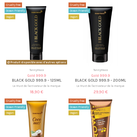
Cruelty free
Cruelty free
Ocean Friendly
Ocean Friendly
Vegan
Vegan
Produit disponible avec d'autres options
TannyMaxx
TannyMaxx
Gold 999.9
Gold 999.9
BLACK GOLD 999.9 - 125ML
BLACK GOLD 999.9 - 200ML
Le Must de l'activateur de la marque
Le Must de l'activateur de la marque
18,90 €
29,90 €
Cruelty free
Cruelty free
Ocean Friendly
Ocean Friendly
Vegan
Vegan