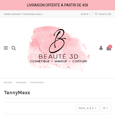
LIVRAISON OFFERTE A PARTIR DE 45€
Professionnels ? Contactez nous !
EUR €
Favoris (
0
)
0
Accueil
Marques
TannyMaxx
TannyMaxx
Nom, A à Z
12