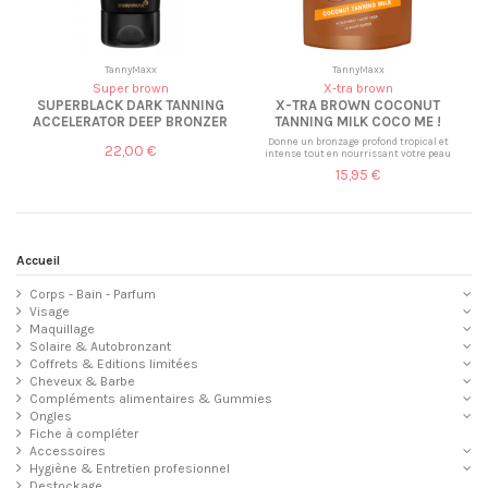
TannyMaxx
TannyMaxx
Super brown
X-tra brown
SUPERBLACK DARK TANNING
X-TRA BROWN COCONUT
ACCELERATOR DEEP BRONZER
TANNING MILK COCO ME !
Donne un bronzage profond tropical et
22,00 €
intense tout en nourrissant votre peau
15,95 €
Accueil
Corps - Bain - Parfum
Visage
Maquillage
Solaire & Autobronzant
Coffrets & Editions limitées
Cheveux & Barbe
Compléments alimentaires & Gummies
Ongles
Fiche à compléter
Accessoires
Hygiène & Entretien profesionnel
Destockage