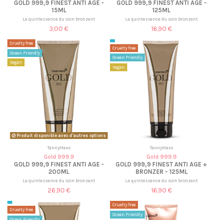
GOLD 999,9 FINEST ANTI AGE -
GOLD 999,9 FINEST ANTI AGE -
15ML
125ML
La quintessence du soin bronzant
La quintessence du soin bronzant
3,00 €
16,90 €
Cruelty free
Cruelty free
Ocean Friendly
Ocean Friendly
Vegan
Vegan
Produit disponible avec d'autres options
TannyMaxx
TannyMaxx
Gold 999.9
Gold 999.9
GOLD 999,9 FINEST ANTI AGE -
GOLD 999,9 FINEST ANTI AGE +
200ML
BRONZER - 125ML
La quintessence du soin bronzant
La quintessence du soin bronzant
26,90 €
16,90 €
Cruelty free
Cruelty free
Ocean Friendly
Ocean Friendly