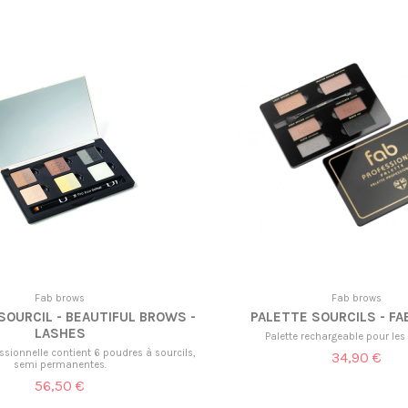
Fab brows
Fab brows
SOURCIL - BEAUTIFUL BROWS -
PALETTE SOURCILS - F
LASHES
Palette rechargeable pour les 
essionnelle contient 6 poudres à sourcils,
34,90 €
semi permanentes.
56,50 €