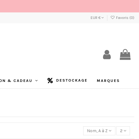
EUR €
Favoris (
0
)
DESTOCKAGE
ON & CADEAU
MARQUES
Nom, A à Z
2