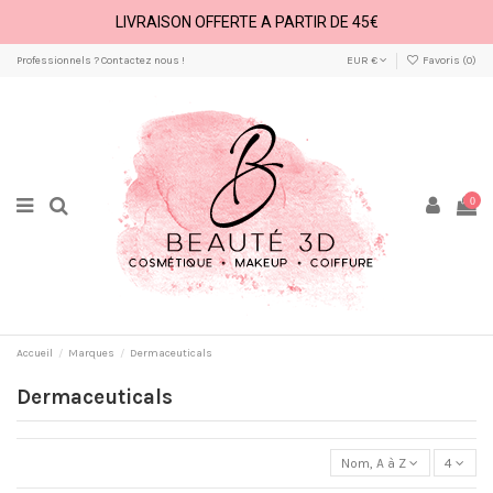
LIVRAISON OFFERTE A PARTIR DE 45€
Professionnels ? Contactez nous !
EUR €
Favoris (
0
)
0
Accueil
Marques
Dermaceuticals
Dermaceuticals
Nom, A à Z
4