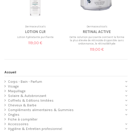
Dermaceuticals
Dermaceuticals
LOTION CLR
RETINAL ACTIVE
Lotion hydratante purifiante
Cette solution puissante contient la forme
la plus élevée de rétinoïde disponible sans
119,00 €
ordonnance, le rétinaldéhyde
119,00 €
Accueil
Corps - Bain - Parfum
Visage
Maquillage
Solaire & Autobronzant
Coffrets & Editions limitées
Cheveux & Barbe
Compléments alimentaires & Gummies
Ongles
Fiche à compléter
Accessoires
Hygiène & Entretien profesionnel