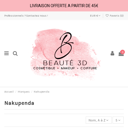
LIVRAISON OFFERTE A PARTIR DE 45€
Professionnels ? Contactez nous !
EUR €
Favoris (
0
)
0
Accueil
Marques
Nakupenda
Nakupenda
Nom, A à Z
5