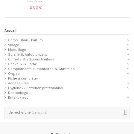
Vivre d'amour
2,00 €
Accueil
Corps - Bain - Parfum
Visage
Maquillage
Solaire & Autobronzant
Coffrets & Editions limitées
Cheveux & Barbe
Compléments alimentaires & Gummies
Ongles
Fiche à compléter
Accessoires
Hygiène & Entretien profesionnel
Destockage
Enfant / ado
Je recherche
(3 produits)