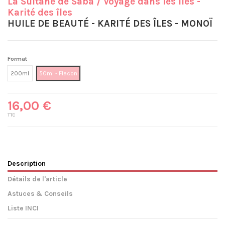
La Sultane de Saba
/ Voyage dans les îles -
Karité des îles
HUILE DE BEAUTÉ - KARITÉ DES ÎLES - MONOÏ
Format
200ml
50ml - Flacon
16,00 €
TTC
Description
Détails de l'article
Astuces & Conseils
Liste INCI