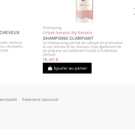
Shampoing
 CHEVEUX
Urban keratin My Keratin
SHAMPOING CLARIFIANT
lato renforce
Ce shampooing permet de nettoyer en profondeur
lus résistants.
le cuir chevelu et les cheveux mais également de
chute
les préparer au traitement lissant à la kératine
UK0xxN
18,40 €
Ajouter au panier
dentialité
Paiement sécurisé