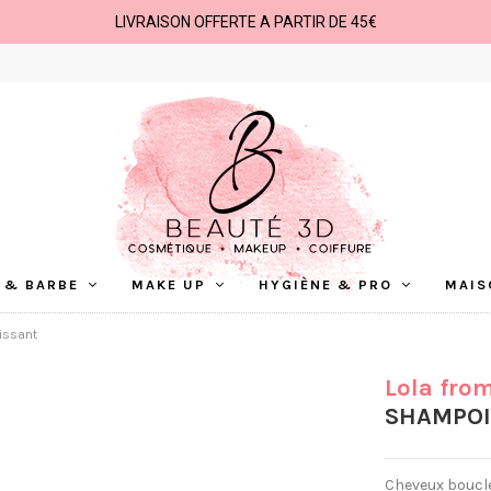
LIVRAISON OFFERTE A PARTIR DE 45€
 & BARBE
MAKE UP
HYGIÈNE & PRO
MAIS
issant
Lola fro
SHAMPOI
Cheveux bouclé