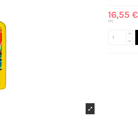
16,55 €
TTC