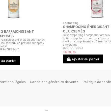
Shampoing
SHAMPOOING ÉNERGISANT
CLAIRSEMÉS
G RAFRAICHISSANT
Le shampooing Énergisant Patrice Mu
EXPOSÉS
la fibre capillaire pour des cheveux p
afraîchissant et apaisant Patrice
Il est un complément au Sérum Anti
s les cheveux en profondeur après
Énergisant.
soleil.
03TR-01-15803
AFRAICHISSANT
14,06 €
Ajouter au panier
 au panier
entions légales
Conditions générales de vente
Politique de confi