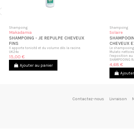
Shampoing
Shampoing
Makadamia
Solaire
SHAMPOING - JE REPULPE CHEVEUX
SHAMPOOIN
FINS
CHEVEUX 
Il apporte tonicité et du volume dès la racine.
Le shampooing r
UK24x
Mulato nettoie
15,00 €
l’exposition au 
SHAMPOOING R
4,68 €
Ajouter au panier
Ajouter
Contactez-nous
Livraison
M