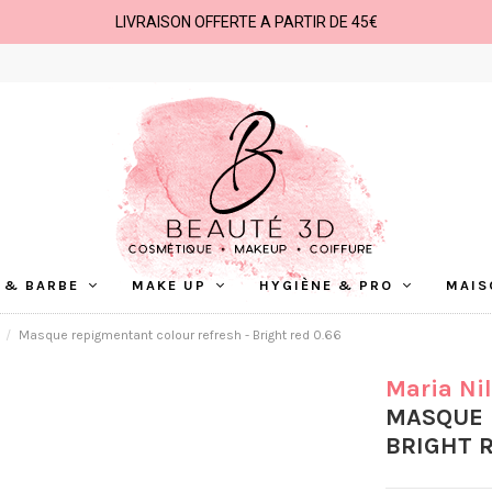
LIVRAISON OFFERTE A PARTIR DE 45€
 & BARBE
MAKE UP
HYGIÈNE & PRO
MAIS
Masque repigmentant colour refresh - Bright red 0.66
Maria Ni
MASQUE 
BRIGHT R