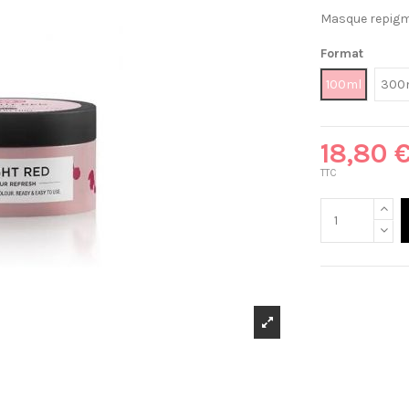
Masque repig
Format
100ml
300
18,80 
TTC