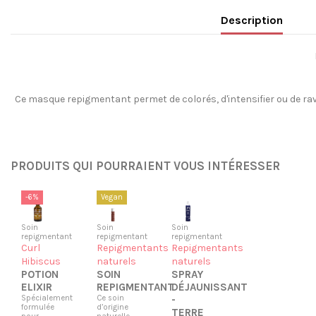
Description
Ce masque repigmentant permet de colorés, d'intensifier ou de rav
PRODUITS QUI POURRAIENT VOUS INTÉRESSER
-6%
Vegan
Soin
Soin
Soin
repigmentant
repigmentant
repigmentant
Curl
Repigmentants
Repigmentants
Hibiscus
naturels
naturels
POTION
SOIN
SPRAY
ELIXIR
REPIGMENTANT
DÉJAUNISSANT
Spécialement
Ce soin
-
formulée
d’origine
TERRE