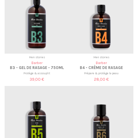
Men stories
Men stories
Barber
Barber
B3 - GEL DE RASAGE - 750ML
B4 - CRÈME DE RASAGE
Protège & assouplit
Prépare & protège la peau
39,00 €
28,00 €