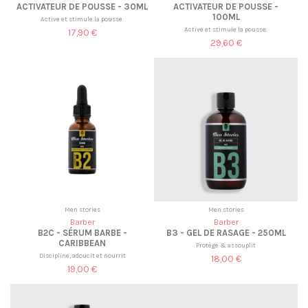
ACTIVATEUR DE POUSSE - 30ML
ACTIVATEUR DE POUSSE -
100ML
Active et stimule la pousse.
Active et stimule la pousse.
17,90 €
29,60 €
Men stories
Men stories
Barber
Barber
B2C - SÉRUM BARBE -
B3 - GEL DE RASAGE - 250ML
CARIBBEAN
Protège & assouplit
Discipline, adoucit et nourrit
18,00 €
19,00 €