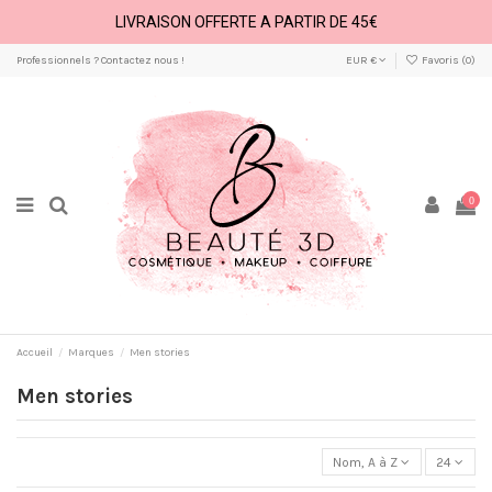
LIVRAISON OFFERTE A PARTIR DE 45€
Professionnels ? Contactez nous !
EUR €
Favoris (
0
)
0
Accueil
Marques
Men stories
Men stories
Nom, A à Z
24