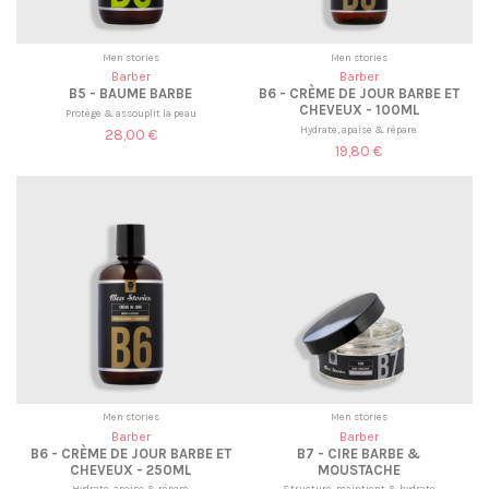
Men stories
Men stories
Barber
Barber
B5 - BAUME BARBE
B6 - CRÈME DE JOUR BARBE ET
CHEVEUX - 100ML
Protège & assouplit la peau
Hydrate, apaise & répare
28,00 €
19,80 €
Men stories
Men stories
Barber
Barber
B6 - CRÈME DE JOUR BARBE ET
B7 - CIRE BARBE &
CHEVEUX - 250ML
MOUSTACHE
Hydrate, apaise & répare
Structure, maintient & hydrate