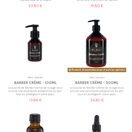
33,80 €
19,80 €
Produit disponible avec d'autres options
Men stories
Men stories
BARBER CRÈME - 100ML
BARBER CRÈME - 500ML
La qualité de 'Barber Crème' de rasage vous
La qualité de 'Barber Crème' de rasage vous
assure une excellente préparation du poil
assure une excellente préparation du poil
tout en protégeant votre peau.
tout en protégeant votre peau.
13,86 €
54,60 €