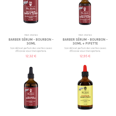
Men stories
Men stories
BARBER SÉRUM - BOURBON -
BARBER SÉRUM - BOURBON -
30ML
30ML + PIPETTE
Son délicat parfum des vieilles caves
Son délicat parfum des vieilles caves
d'Écosse vous transportera.
d'Écosse vous transportera.
12,32 €
12,95 €