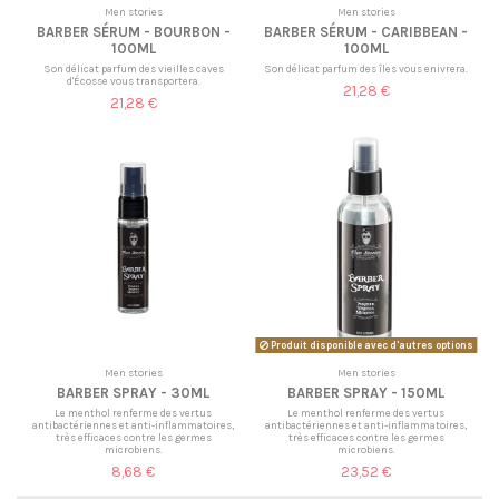
Men stories
Men stories
BARBER SÉRUM - BOURBON -
BARBER SÉRUM - CARIBBEAN -
100ML
100ML
Son délicat parfum des vieilles caves
Son délicat parfum des îles vous enivrera.
d'Écosse vous transportera.
21,28 €
21,28 €
Produit disponible avec d'autres options
Men stories
Men stories
BARBER SPRAY - 30ML
BARBER SPRAY - 150ML
Le menthol renferme des vertus
Le menthol renferme des vertus
antibactériennes et anti-inflammatoires,
antibactériennes et anti-inflammatoires,
très efficaces contre les germes
très efficaces contre les germes
microbiens.
microbiens.
8,68 €
23,52 €