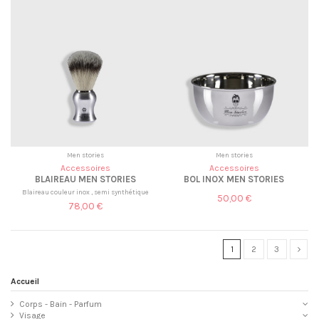
Men stories
Men stories
Accessoires
Accessoires
BLAIREAU MEN STORIES
BOL INOX MEN STORIES
Blaireau couleur inox , semi synthétique
50,00 €
78,00 €
1
2
3
Accueil
Corps - Bain - Parfum
Visage