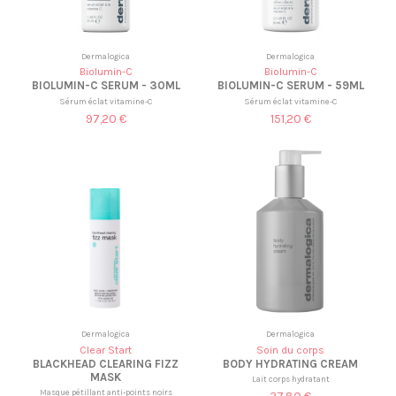
Dermalogica
Dermalogica
Biolumin-C
Biolumin-C
BIOLUMIN-C SERUM - 30ML
BIOLUMIN-C SERUM - 59ML
Sérum éclat vitamine-C
Sérum éclat vitamine-C
97,20 €
151,20 €
Dermalogica
Dermalogica
Clear Start
Soin du corps
BLACKHEAD CLEARING FIZZ
BODY HYDRATING CREAM
MASK
Lait corps hydratant
Masque pétillant anti-points noirs