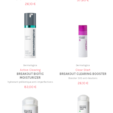
37,80 €
26,10 €
Dermalogica
Dermalogica
Active Clearing
Clear Start
BREAKOUT BIOTIC
BREAKOUT CLEARING BOOSTER
MOISTURIZER
Booster SOS anti-boutons
hydratant prébiotique anti-imperfections
26,10 €
83,00 €