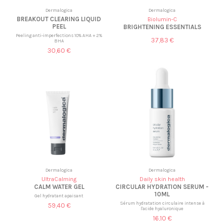
Dermalogica
Dermalogica
BREAKOUT CLEARING LIQUID
Biolumin-C
PEEL
BRIGHTENING ESSENTIALS
Peeling anti-imperfections 10% AHA + 2%
37,83 €
BHA
30,60 €
Dermalogica
Dermalogica
UltraCalming
Daily skin health
CALM WATER GEL
CIRCULAR HYDRATION SERUM -
10ML
Gel hydratant apaisant
Sérum hydratation circulaire intense à
59,40 €
l'acide hyaluronique
16,10 €