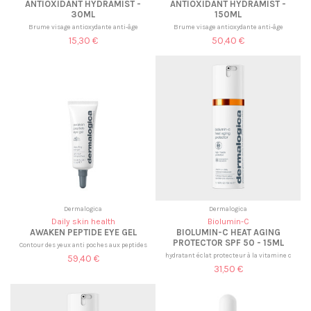
ANTIOXIDANT HYDRAMIST -
ANTIOXIDANT HYDRAMIST -
30ML
150ML
Brume visage antioxydante anti-âge
Brume visage antioxydante anti-âge
15,30 €
50,40 €
Dermalogica
Dermalogica
Daily skin health
Biolumin-C
AWAKEN PEPTIDE EYE GEL
BIOLUMIN-C HEAT AGING
PROTECTOR SPF 50 - 15ML
Contour des yeux anti poches aux peptides
hydratant éclat protecteur à la vitamine c
59,40 €
31,50 €