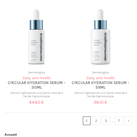
Dermalogica
Dermalogica
Daily skin health
Daily skin health
CIRCULAR HYDRATION SERUM -
CIRCULAR HYDRATION SERUM -
30ML
59ML
Sérum hydratation circulaire intense à
Sérum hydratation circulaire intense à
l'acide hyaluronique
l'acide hyaluronique
64,80 €
98,10 €
1
2
3
…
7
Accueil