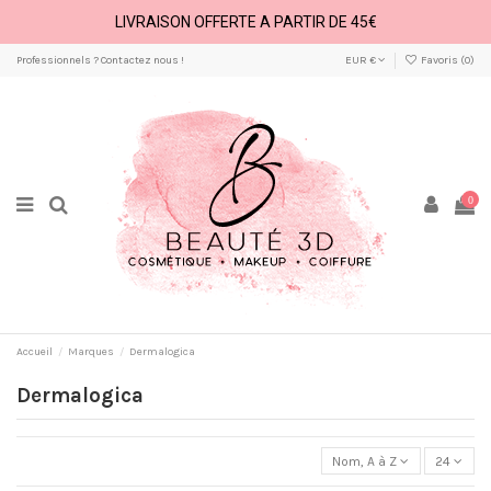
LIVRAISON OFFERTE A PARTIR DE 45€
Professionnels ? Contactez nous !
EUR €
Favoris (
0
)
0
Accueil
Marques
Dermalogica
Dermalogica
Nom, A à Z
24