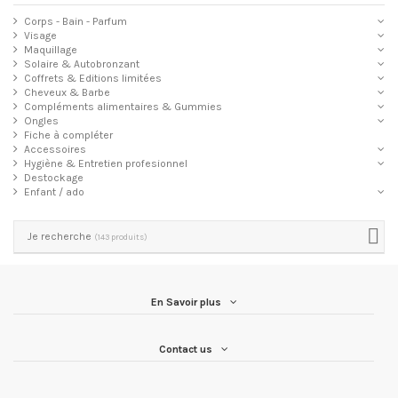
Corps - Bain - Parfum
Visage
Maquillage
Solaire & Autobronzant
Coffrets & Editions limitées
Cheveux & Barbe
Compléments alimentaires & Gummies
Ongles
Fiche à compléter
Accessoires
Hygiène & Entretien profesionnel
Destockage
Enfant / ado
Je recherche
(143 produits)
En Savoir plus
Contact us