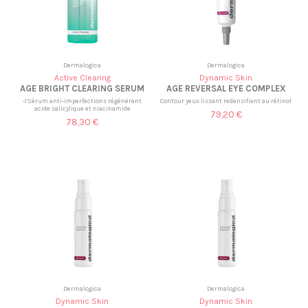
Dermalogica
Dermalogica
Active Clearing
Dynamic Skin
AGE BRIGHT CLEARING SERUM
AGE REVERSAL EYE COMPLEX
-1Sérum anti-imperfections régénérant
Contour yeux lissant redensifiant au rétinol
acide salicylique et niacinamide
79,20 €
78,30 €
Dermalogica
Dermalogica
Dynamic Skin
Dynamic Skin