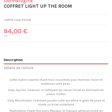
Dermalogica
COFFRET LIGHT UP THE ROOM
coffret coup d’éclat
84,00 €
TTC
Description
Détails de l'article
Cette routine experte réunit trois essentiels pour illuminer, lisser et
revitaliser votre peau :
Daily Glycolic Cleanser, le nettoyant qui ravive l’éclat en éliminant les
peaux mortes
Daily Microfoliant, l’exfoliant poudre culte qui affine le grain de peau et
révèle un éclat instantané
Multivitamin Power Recovery Masque, le masque ultraconcentré en