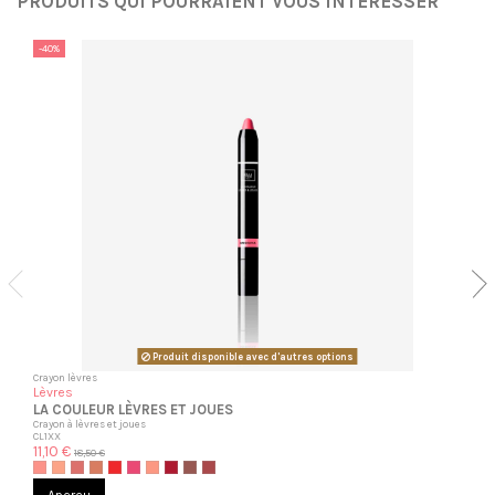
PRODUITS QUI POURRAIENT VOUS INTÉRESSER
-40%
Produit disponible avec d'autres options
Crayon lèvres
Lèvres
LA COULEUR LÈVRES ET JOUES
Crayon à lèvres et joues
CL1XX
11,10 €
18,50 €