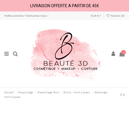
LIVRAISON OFFERTE A PARTIR DE 45€
Professionnels ? Contactez nous !
EUR €
Favoris (
0
)
0
Accueil
Maquillage
Maquillage Teint
Blush - Fard à joues
Recharge -
Fard à joues