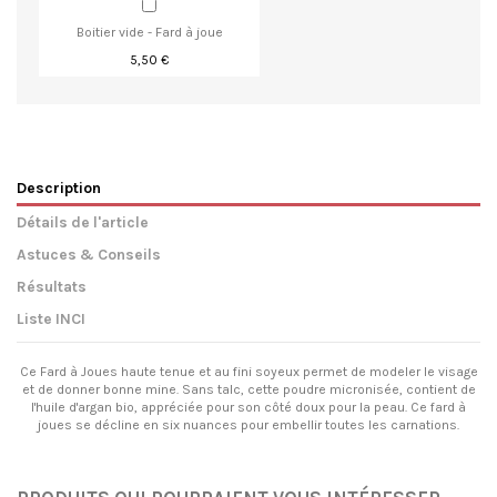
Boitier vide - Fard à joue
5,50 €
Description
Détails de l'article
Astuces & Conseils
Résultats
Liste INCI
Ce Fard à Joues haute tenue et au fini soyeux permet de modeler le visage
et de donner bonne mine. Sans talc, cette poudre micronisée, contient de
l'huile d'argan bio, appréciée pour son côté doux pour la peau. Ce fard à
joues se décline en six nuances pour embellir toutes les carnations.