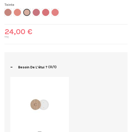
Teinte
051- Pêche
052-Rose fraicheur
057 - Vieux rose
068- Pêche éclat
069- Rose éclat
053-Rose lumière
24,00 €
TTC
-
Besoin De L'étui ?
(0/1)