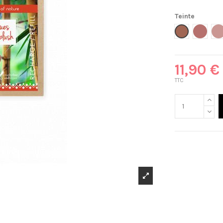
Teinte
322 - B
3
321 - Brun o
11,90 €
TTC