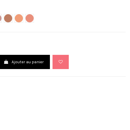
run rose
23 - Violine
325 - Corail doré
326 - Eclat naturel
327 - Rose corail
range
Ajouter au panier