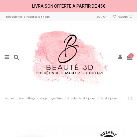
LIVRAISON OFFERTE A PARTIR DE 45€
Professionnels ? Contactez nous !
EUR €
Favoris (
0
)
0
Accueil
Maquillage
Maquillage Teint
Blush - Fard à joues
Fard à joues