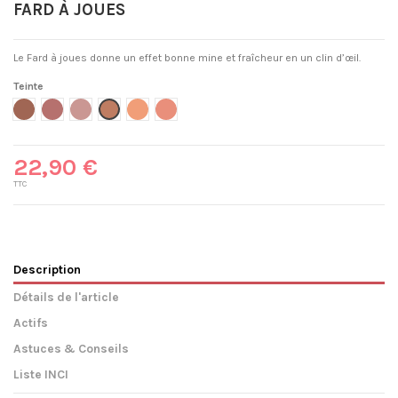
FARD À JOUES
Le Fard à joues donne un effet bonne mine et fraîcheur en un clin d’œil.
Teinte
321 - Brun orange
322 - Brun rose
323 - Violine
326 - Eclat naturel
327 - Rose corail
325 - Corail doré
22,90 €
TTC
Description
Détails de l'article
Actifs
Astuces & Conseils
Liste INCI